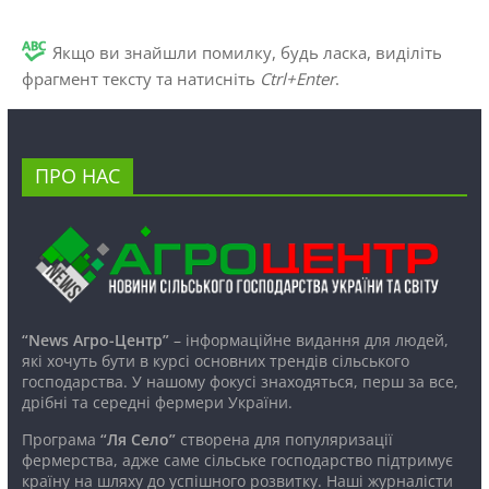
Якщо ви знайшли помилку, будь ласка, виділіть
фрагмент тексту та натисніть
Ctrl+Enter
.
ПРО НАС
“News Агро-Центр”
– інформаційне видання для людей,
які хочуть бути в курсі основних трендів сільського
господарства. У нашому фокусі знаходяться, перш за все,
дрібні та середні фермери України.
Програма
“Ля Село”
створена для популяризації
фермерства, адже саме сільське господарство підтримує
країну на шляху до успішного розвитку. Наші журналісти