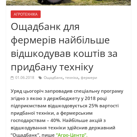
АГРОТЕХНІКА
Ощадбанк для
фермерів найбільше
відшкодував коштів за
придбану техніку
,
,
01.06.2018
Ощадбанк
техніка
фермери
Уряд цьогоріч запровадив спеціальну програму
згідно з якою з держбюджету у 2018 році
підприємствам відшкодовується 25% вартості
придбаної техніки, а фермерським
господарствам – 40%. Найбільше акцій з
відшкодування техніки здійснив державний
“Ощадбанк”, пише
“Агро-Центр”.