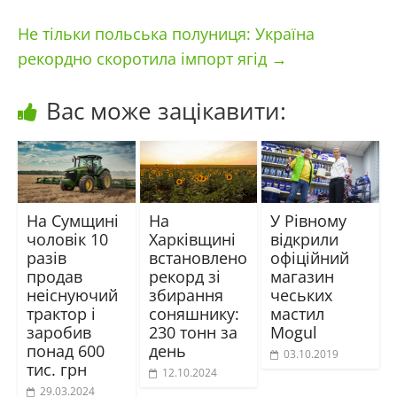
Не тільки польська полуниця: Україна
рекордно скоротила імпорт ягід
→
Вас може зацікавити:
На Сумщині
На
У Рівному
чоловік 10
Харківщині
відкрили
разів
встановлено
офіційний
продав
рекорд зі
магазин
неіснуючий
збирання
чеських
трактор і
соняшнику:
мастил
заробив
230 тонн за
Mogul
понад 600
день
03.10.2019
тис. грн
12.10.2024
29.03.2024