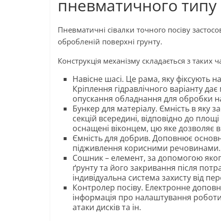
пневматичного типу
Пневматичні сівалки точного посіву застосо
обробленій поверхні грунту.
Конструкція механізму складається з таких ч
Навісне шасі. Це рама, яку фіксують 
Кріплення гідравлічного варіанту дає 
опускання обладнання для обробки на 
Бункер для матеріалу. Ємність в яку з
секцій всередині, відповідно до площі 
оснащені віконцем, цю яке дозволяє в
Ємність для добрив. Доповнює основн
підживлення корисними речовинами.
Сошник – елемент, за допомогою яког
ґрунту та його закривання після пот
індивідуальна система захисту від пе
Контролер посіву. Електронне доповн
інформація про налаштування роботи ме
атаки дисків та ін.