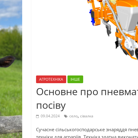
АГРОТЕХНІКА
ІНШЕ
Основне про пневмат
посіву
,
09.04.2024
село
сівалка
Сучасне сільськогосподарське знаряддя пнев
техніки для аграріїв. Техніка здатна викона