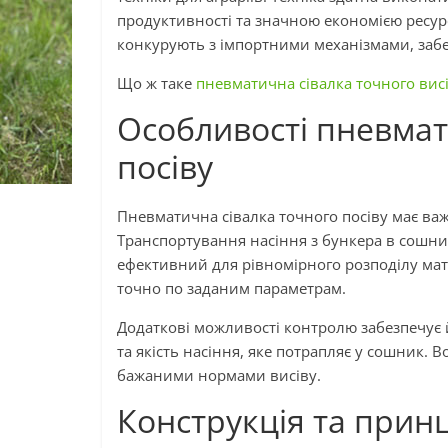
продуктивності та значною економією ресур
конкурують з імпортними механізмами, забез
Що ж таке
пневматична сівалка точного вис
Особливості пневмат
посіву
Пневматична сівалка точного посіву має важл
Транспортування насіння з бункера в сошник
ефективний для рівномірного розподілу мате
точно по заданим параметрам.
Додаткові можливості контролю забезпечує 
та якість насіння, яке потрапляє у сошник. 
бажаними нормами висіву.
Конструкція та принц