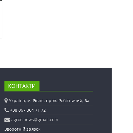
КОНТАКТИ
Україна, м. Рівне, пров. Робітничий, 6а
+38 067 364 71 72
agroc.news@gmail.com
Зворотній зв’язок