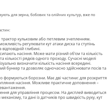
вують для зерна, бобових та олійних культур, вже по
астин:
на трактор кульковим або петлевим зчепленням.
можливість регулювати кут атаки диска та ступінь
відповідній глибині.
асипають насіння. Може мати різний обʼєм та кількість
та кількості рядків одного проходу. Сучасні моделі
ізуально визначити кількість насіння всередині.
ий бункер та дозволяє одночасно здійснювати посів та
о формуються борозни. Має дві частини: для розкриття
рапляння насіння. Можливе практичне доповнення –
ревантаження.
ення для управління процесом. На дисплей виводиться
ханізму, та дані із датчиків про швидкість руху, кут