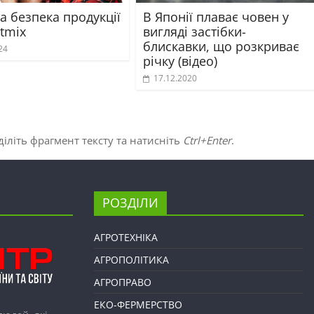
та безпека продукції
В Японії плаває човен у
tmix
вигляді застібки-
блискавки, що розкриває
24
річку (відео)
17.12.2020
іліть фрагмент тексту та натисніть
Ctrl+Enter
.
РОЗДІЛИ
АГРОТЕХНІКА
АГРОПОЛІТИКА
АГРОПРАВО
ЕКО-ФЕРМЕРСТВО