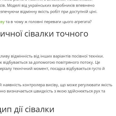
сів. Моделі від українських виробників впевнено
печуючи відмінну якість робіт при доступній ціні.
іву
та в чому ж головні переваги цього агрегата?
ичної сівалки точного
иву відмінність від інших варіантів посівної техніки.
 відбувається за допомогою повітряного потоку. Це
ріалу технічний момент, посадка відбувається густо й
й наявність контролера висіву, що може регулювати якість
Воно визначається швидкість з якою здійснюється рух та
ип дії сівалки