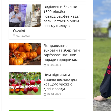
Виділивши близько
$500 мільйонів,
Говард Баффет надалі
залишається вірним
своєму шляху в
Україні
09.12.2023
Як правильно
збирати та зберігати
гарбузове насіння:
поради городникам
09.09.2023
Чим підживити
вишню весною для
кращого урожаю:
дієві поради
04.04.2023