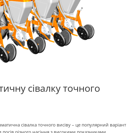
ичну сівалку точного
матична сівалка точного висіву – це популярний варіант
ти посів різного насіння з високими показниками