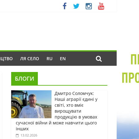
ИЦТВО
ЛЯ СЕЛО
RU
EN
БЛОГИ
Дмитро Соломчук:
Наші аграрії єдині у
світі, хто вміє
вирощувати
продукцію в умовах
сучасної війни й може навчити цього
інших
13.02.2026