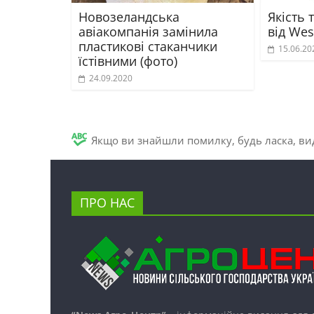
Новозеландська
Якість 
авіакомпанія замінила
від Wes
пластикові стаканчики
15.06.20
їстівними (фото)
24.09.2020
Якщо ви знайшли помилку, будь ласка, вид
ПРО НАС