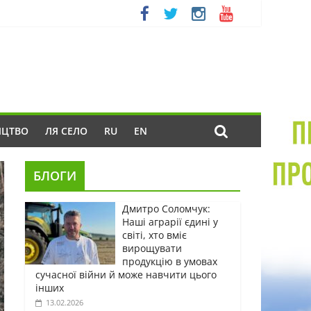
ИЦТВО
ЛЯ СЕЛО
RU
EN
БЛОГИ
Дмитро Соломчук:
Наші аграрії єдині у
світі, хто вміє
вирощувати
продукцію в умовах
сучасної війни й може навчити цього
інших
13.02.2026