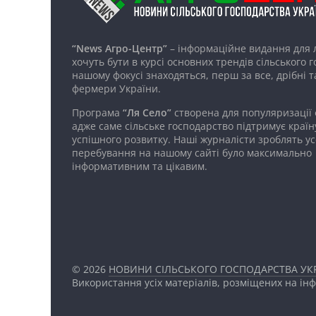
“News Агро-Центр”
– інформаційне видання для 
хочуть бути в курсі основних трендів сільського 
нашому фокусі знаходяться, перш за все, дрібні т
фермери України.
Програма
“Ля Село”
створена для популяризації
адже саме сільське господарство підтримує країн
успішного розвитку. Наші журналісти зроблять ус
перебування на нашому сайті було максимально
інформативним та цікавим.
© 2026
НОВИНИ СІЛЬСЬКОГО ГОСПОДАРСТВА УКР
Використання усіх матеріалів, розміщених на ін