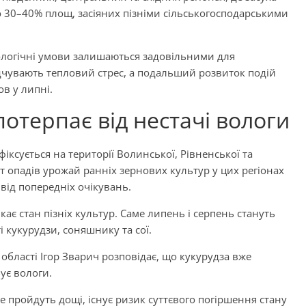
о 30–40% площ, засіяних пізніми сільськогосподарськими
ологічні умови залишаються задовільними для
чувають тепловий стрес, а подальший розвиток подій
в у липні.
потерпає від нестачі вологи
іксується на території Волинської, Рівненської та
т опадів урожай ранніх зернових культур у цих регіонах
ід попередніх очікувань.
ає стан пізніх культур. Саме липень і серпень стануть
кукурудзи, соняшнику та сої.
області Ігор Зварич розповідає, що кукурудза вже
бує вологи.
 пройдуть дощі, існує ризик суттєвого погіршення стану