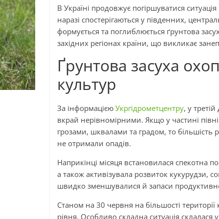
В Україні продовжує погіршуватися ситуація
наразі спостерігаються у південних, централ
формується та поглиблюється ґрунтова засух
західних регіонах країни, що викликає зан
Ґрунтова засуха охоп
культур
За інформацією
Укргідрометцентру
, у треті
вкрай нерівномірними. Якщо у частині півн
грозами, шквалами та градом, то більшість р
не отримали опадів.
Наприкінці місяця встановилася спекотна по
а також активізувала розвиток кукурудзи, с
швидко зменшувалися й запаси продуктивної
Станом на 30 червня на більшості території
рівня. Особливо складна ситуація склалася у