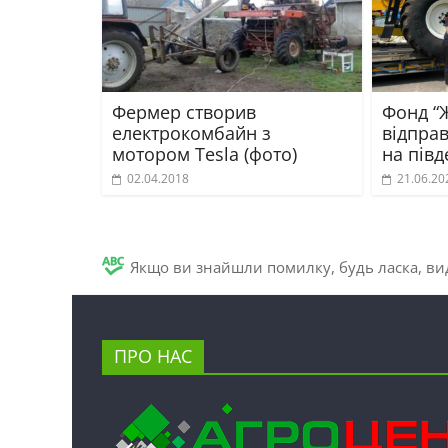
Фермер створив
Фонд “
електрокомбайн з
відпра
мотором Tesla (фото)
на півд
02.04.2018
21.06.20
Якщо ви знайшли помилку, будь ласка, вид
ПРО НАС