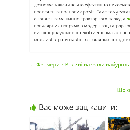
дозволяє максимально ефективно використов
проведення польових робіт. Саме тому багат
оновлення машинно-тракторного парку, а
д
популярних напрямків модернізації аграрно
високопродуктивної техніки допомагає опе
можливі втрати навіть за складних погодни
←
Фермери з Волині назвали найурожа
Що о
Вас може зацікавити: