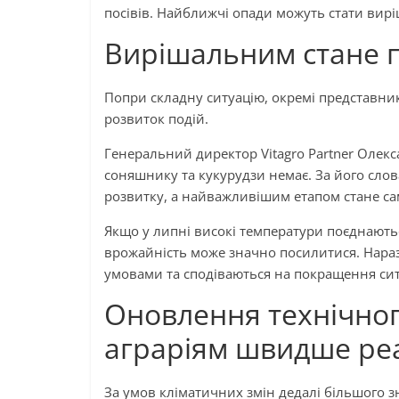
посівів. Найближчі опади можуть стати вирі
Вирішальним стане п
Попри складну ситуацію, окремі представни
розвиток подій.
Генеральний директор Vitagro Partner Олекс
соняшнику та кукурудзи немає. За його слов
розвитку, а найважливішим етапом стане сам
Якщо у липні високі температури поєднаютьс
врожайність може значно посилитися. Нараз
умовами та сподіваються на покращення си
Оновлення технічног
аграріям швидше реа
За умов кліматичних змін дедалі більшого з