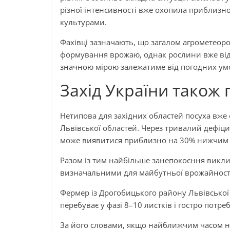
різної інтенсивності вже охопила приблизн
культурами.
Фахівці зазначають, що загалом агрометеор
формування врожаю, однак рослини вже від
значною мірою залежатиме від погодних умо
Захід України також 
Нетипова для західних областей посуха вже ф
Львівської областей. Через тривалий дефіци
може виявитися приблизно на 30% нижчим в
Разом із тим найбільше занепокоєння виклик
визначальними для майбутньої врожайності 
Фермер із Дрогобицького району Львівської 
перебуває у фазі 8–10 листків і гостро потре
За його словами, якщо найближчим часом не