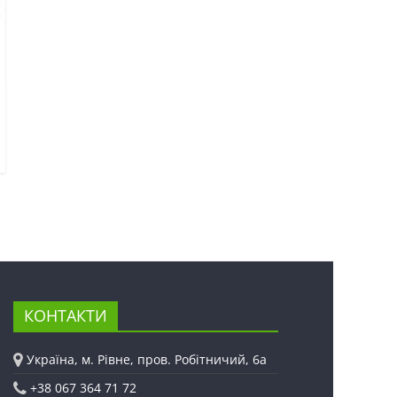
КОНТАКТИ
Україна, м. Рівне, пров. Робітничий, 6а
+38 067 364 71 72