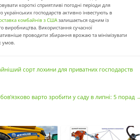
увати короткі сприятливі погодні періоди для
о українських господарств активно інвестують в
оставка комбайнів з США
залишається одним із
го виробництва. Використання сучасної
ративніше проводити збирання врожаю та мінімізувати
х умов.
йніший сорт лохини для приватних господарств
бовʼязково варто зробити у саду в липні: 5 порад