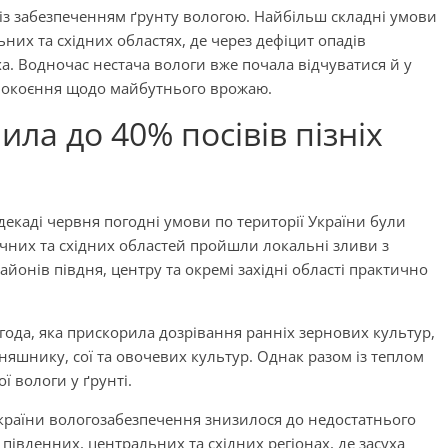
 із забезпеченням ґрунту вологою. Найбільш складні умови
ьних та східних областях, де через дефіцит опадів
а. Водночас нестача вологи вже почала відчуватися й у
епокоєння щодо майбутнього врожаю.
ила до 40% посівів пізніх
й декаді червня погодні умови по території України були
ічних та східних областей пройшли локальні зливи з
айонів півдня, центру та окремі західні області практично
года, яка прискорила дозрівання ранніх зернових культур,
оняшнику, сої та овочевих культур. Однак разом із теплом
 вологи у ґрунті.
 країни вологозабезпечення знизилося до недостатнього
 південних, центральних та східних регіонах, де засуха