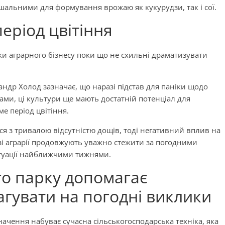
шальними для формування врожаю як кукурудзи, так і сої.
еріод цвітіння
ки аграрного бізнесу поки що не схильні драматизувати
андр Холод зазначає, що наразі підстав для паніки щодо
ами, ці культури ще мають достатній потенціал для
е період цвітіння.
я з тривалою відсутністю дощів, тоді негативний вплив на
і аграрії продовжують уважно стежити за погодними
туації найближчими тижнями.
о парку допомагає
гувати на погодні виклики
начення набуває сучасна сільськогосподарська техніка, яка