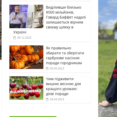
Виділивши близько
$500 мільйонів,
Говард Баффет надалі
залишається вірним
своєму шляху в
Україні
09.12.2023
Як правильно
збирати та зберігати
гарбузове насіння:
поради городникам
09.09.2023
Чим підживити
вишню весною для
кращого урожаю:
дієві поради
04.04.2023