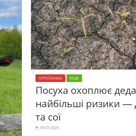
АГРОТЕХНІКА
ІНШЕ
Посуха охоплює дедал
найбільші ризики — 
та сої
09.07.2026