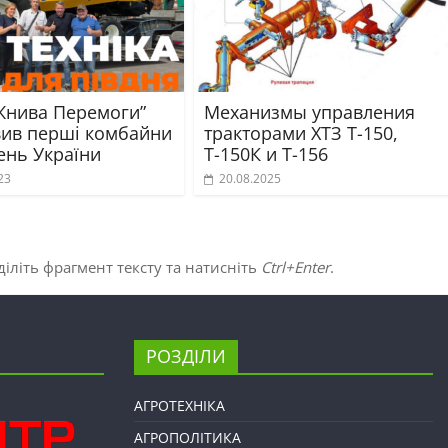
Жнива Перемоги”
Механизмы управления
вив перші комбайни
тракторами ХТЗ Т-150,
ень України
Т-150К и Т-156
23
20.08.2025
іліть фрагмент тексту та натисніть
Ctrl+Enter
.
РОЗДІЛИ
АГРОТЕХНІКА
АГРОПОЛІТИКА