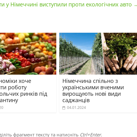
ти у Німеччині виступили проти екологічних авто
номіки хоче
Німеччина спільно з
ити роботу
українськими вченими
ольчих ринків під
вирощують нові види
рантину
саджанців
20
04.01.2024
іліть фрагмент тексту та натисніть
Ctrl+Enter
.