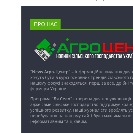
ПРО НАС
“News Агро-Центр”
– інформаційне видання для 
хочуть бути в курсі основних трендів сільського 
нашому фокусі знаходяться, перш за все, дрібні т
фермери України.
Програма
“Ля Село”
створена для популяризації
адже саме сільське господарство підтримує країн
успішного розвитку. Наші журналісти зроблять ус
перебування на нашому сайті було максимально
інформативним та цікавим.