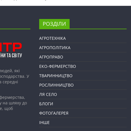
РОЗДІЛИ
АГРОТЕХНІКА
АГРОПОЛІТИКА
АГРОПРАВО
ЕКО-ФЕРМЕРСТВО
людей, які
ТВАРИННИЦТВО
господарства. У
а середні
РОСЛИННИЦТВО
ЛЯ СЕЛО
 фермерства,
у на шляху до
БЛОГИ
е, щоб
ФОТОГАЛЕРЕЯ
ІНШЕ