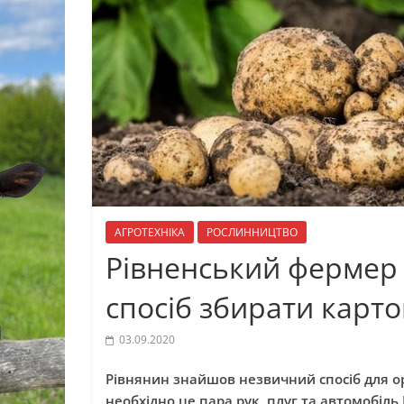
АГРОТЕХНІКА
РОСЛИННИЦТВО
Рівненський фермер
спосіб збирати карто
03.09.2020
Рівнянин знайшов незвичний спосіб для о
необхідно це пара рук, плуг та автомобіль 