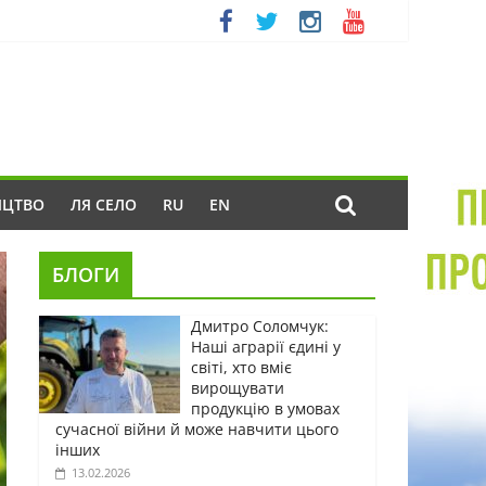
ИЦТВО
ЛЯ СЕЛО
RU
EN
БЛОГИ
Дмитро Соломчук:
Наші аграрії єдині у
світі, хто вміє
вирощувати
продукцію в умовах
сучасної війни й може навчити цього
інших
13.02.2026