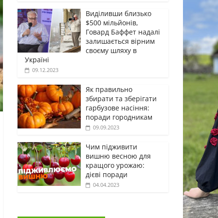
Виділивши близько
$500 мільйонів,
Говард Баффет надалі
залишається вірним
своєму шляху в
Україні
09.12.2023
Як правильно
збирати та зберігати
гарбузове насіння:
поради городникам
09.09.2023
Чим підживити
вишню весною для
кращого урожаю:
дієві поради
04.04.2023