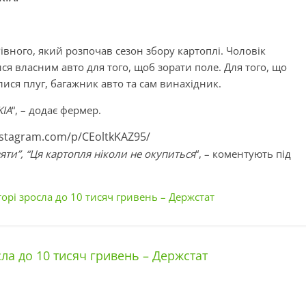
Рівного, який розпочав сезон збору картоплі. Чоловік
ся власним авто для того, щоб зорати поле. Для того, що
лися плуг, багажник авто та сам винахідник.
KIA
“, – додає фермер.
nstagram.com/p/CEoltkKAZ95/
ти”, “Ця картопля ніколи не окупиться
“, – коментують під
орі зросла до 10 тисяч гривень – Держстат
ла до 10 тисяч гривень – Держстат