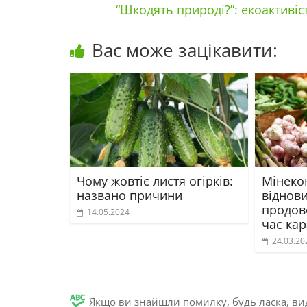
“Шкодять природі?”: екоактивіс
Вас може зацікавити:
Чому жовтіє листя огірків:
Мінеко
названо причини
віднов
продов
14.05.2024
час ка
24.03.20
Якщо ви знайшли помилку, будь ласка, вид