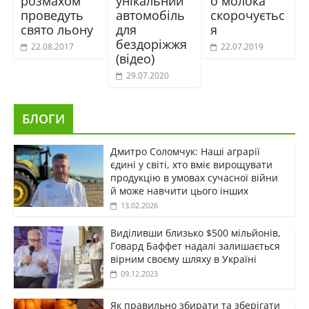
розмахом
унікальний
о молока
проведуть
автомобіль
скорочуєтьс
свято льону
для
я
бездоріжжя
22.08.2017
22.07.2019
(відео)
29.07.2020
БЛОГИ
Дмитро Соломчук: Наші аграрії
єдині у світі, хто вміє вирощувати
продукцію в умовах сучасної війни
й може навчити цього інших
13.02.2026
Виділивши близько $500 мільйонів,
Говард Баффет надалі залишається
вірним своєму шляху в Україні
09.12.2023
Як правильно збирати та зберігати