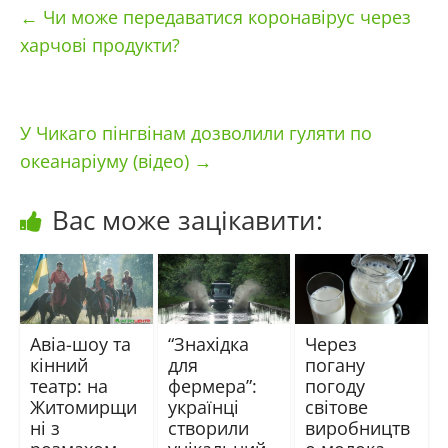
←
Чи може передаватися коронавірус через
харчові продукти?
У Чикаго пінгвінам дозволили гуляти по
океанаріуму (відео)
→
Вас може зацікавити:
Авіа-шоу та
“Знахідка
Через
кінний
для
погану
театр: на
фермера”:
погоду
Житомирщи
українці
світове
ні з
створили
виробництв