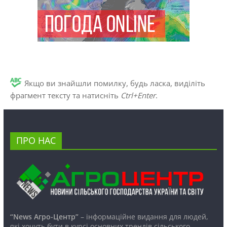
Якщо ви знайшли помилку, будь ласка, виділіть
фрагмент тексту та натисніть
Ctrl+Enter
.
ПРО НАС
“News Агро-Центр”
– інформаційне видання для людей,
які хочуть бути в курсі основних трендів сільського