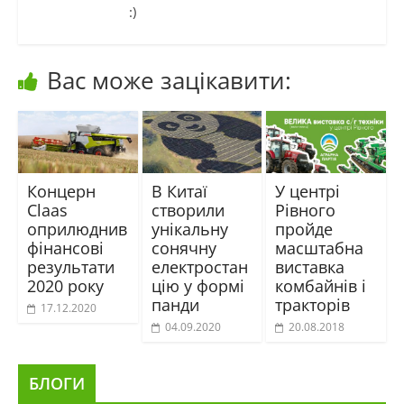
:)
Вас може зацікавити:
Концерн
В Китаї
У центрі
Claas
створили
Рівного
оприлюднив
унікальну
пройде
фінансові
сонячну
масштабна
результати
електростан
виставка
2020 року
цію у формі
комбайнів і
панди
тракторів
17.12.2020
04.09.2020
20.08.2018
БЛОГИ