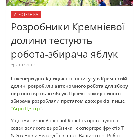
АГРОТЕХНІКА
Розробники Кремнієвої
долини тестують
робота-збирача яблук
28.07.2019
Інженери дослідницького інституту в Кремнієвій
долині розробили автономного робота для збору
першого врожаю яблук. Проект комерційного
збирача розробляли протягом двох років, пише
“Агро-Центр”
.
У цьому сезоні Abundant Robotics протестують в
садах великого виробника і експортера фруктів T
& G в Новій Зеландії і в штаті Вашингтон. Робот-