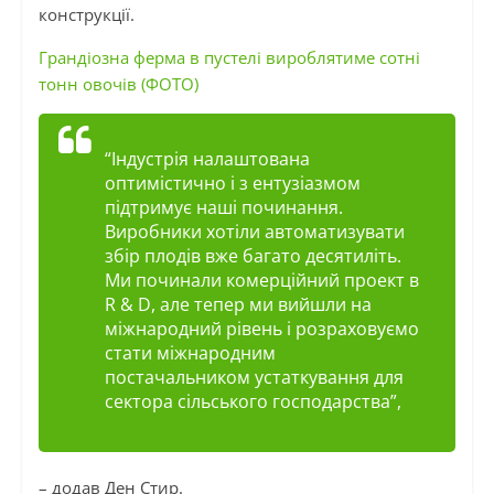
конструкції.
Грандіозна ферма в пустелі вироблятиме сотні
тонн овочів (ФОТО)
“Індустрія налаштована
оптимістично і з ентузіазмом
підтримує наші починання.
Виробники хотіли автоматизувати
збір плодів вже багато десятиліть.
Ми починали комерційний проект в
R & D, але тепер ми вийшли на
міжнародний рівень і розраховуємо
стати міжнародним
постачальником устаткування для
сектора сільського господарства”,
– додав Ден Стир.