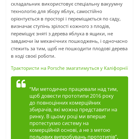
складальник використовує спеціальну вакуумну
технологію для збору яблук, самостійно
орієнтується в просторі і переміщається по саду,
визначає ступінь зрілості кожного з плодів,
переміщує зняті з дерева яблука в ящики, не
завдаючи їм механічних пошкоджень, і одночасно
стежить за тим, щоб не пошкодити плодові дерева
в ході своєї роботи.
Трактористи на Porsche змагатимуться у Каліфорнії
“Ми методично працювали над тим,
щоб довести прототипи 2016 року
до повноцінних комерційних
збирачів, які можна представити на
ринку. В цьому році ми вперше
протестуємо систему на
комерційній основі, а не з метою
польових випробувань прототипів”,