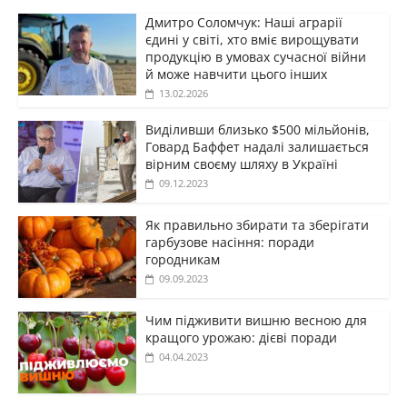
Дмитро Соломчук: Наші аграрії
єдині у світі, хто вміє вирощувати
продукцію в умовах сучасної війни
й може навчити цього інших
13.02.2026
Виділивши близько $500 мільйонів,
Говард Баффет надалі залишається
вірним своєму шляху в Україні
09.12.2023
Як правильно збирати та зберігати
гарбузове насіння: поради
городникам
09.09.2023
Чим підживити вишню весною для
кращого урожаю: дієві поради
04.04.2023