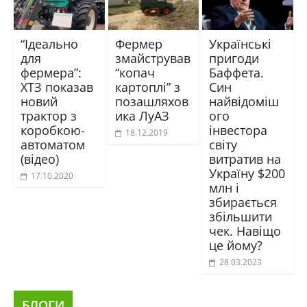
“Ідеально
Фермер
Українські
для
змайстрував
пригоди
фермера”:
“копач
Баффета.
ХТЗ показав
картоплі” з
Син
новий
позашляхов
найвідоміш
трактор з
ика ЛуАЗ
ого
коробкою-
інвестора
18.12.2019
автоматом
світу
(відео)
витратив на
Україну $200
17.10.2020
млн і
збирається
збільшити
чек. Навіщо
це йому?
28.03.2023
БЛОГИ