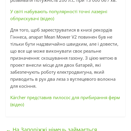
розвивати потужність 200 л.с. при 13 000 об / хв.
У світі набувають популярності точні лазерні
обприскувачі (відео)
Для того, щоб зареєструватися в книзі рекордів
Гіннеса, апарат Mean Mower V2 повинен був не
тільки бути надзвичайно швидким, але і довести,
що все ще може виконувати своє реальне
призначення: скошування газону. З цією метою в
проект внесли місце для двох батарей, які
забезпечують роботу електродвигуна, який
приводить в рух два леза з вуглецевого волокна
для косіння.
Kärcher представив пилосос для прибирання ферм
(відео)
←
На Запоріжжі німець займається