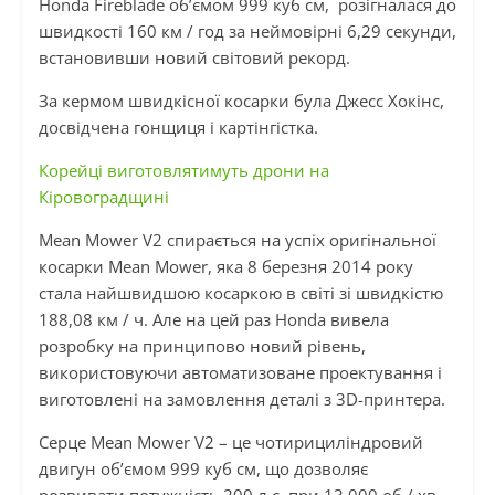
Honda Fireblade об’ємом 999 куб см, розігналася до
швидкості 160 км / год за неймовірні 6,29 секунди,
встановивши новий світовий рекорд.
За кермом швидкісної косарки була Джесс Хокінс,
досвідчена гонщиця і картінгістка.
Корейці виготовлятимуть дрони на
Кіровоградщині
Mean Mower V2 спирається на успіх оригінальної
косарки Mean Mower, яка 8 березня 2014 року
стала найшвидшою косаркою в світі зі швидкістю
188,08 км / ч. Але на цей раз Honda вивела
розробку на принципово новий рівень,
використовуючи автоматизоване проектування і
виготовлені на замовлення деталі з 3D-принтера.
Серце Mean Mower V2 – це чотирициліндровий
двигун об’ємом 999 куб см, що дозволяє