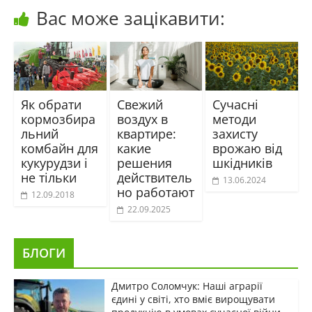
Вас може зацікавити:
Як обрати
Свежий
Сучасні
кормозбира
воздух в
методи
льний
квартире:
захисту
комбайн для
какие
врожаю від
кукурудзи і
решения
шкідників
не тільки
действитель
13.06.2024
но работают
12.09.2018
22.09.2025
БЛОГИ
Дмитро Соломчук: Наші аграрії
єдині у світі, хто вміє вирощувати