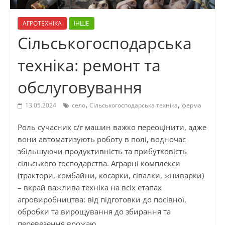
АГРОТЕХНІКА
ІНШЕ
Сільськогосподарська
техніка: ремонт та
обслуговування
,
,
13.05.2024
село
Сільськогосподарська техніка
ферма
Роль сучасних с/г машин важко переоцінити, адже
вони автоматизують роботу в полі, водночас
збільшуючи продуктивність та прибутковість
сільського господарства. Аграрні комплекси
(трактори, комбайни, косарки, сівалки, жниварки)
– вкрай важлива техніка на всіх етапах
агровиробництва: від підготовки до посівної,
обробки та вирощування до збирання та
перевезення врожаю.