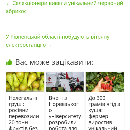
←
Селекціонери вивели унікальний червоний
абрикос
У Рівненській області побудують вітряну
електростанцію
→
Вас може зацікавити:
Нелегальні
Вчені з
До 300
груші:
Норвезьког
грамів ягід з
росіяни
о
куща:
перевозили
університету
фермер
20 тонн
розробили
виростив
фруктів без
робота для
унікальний