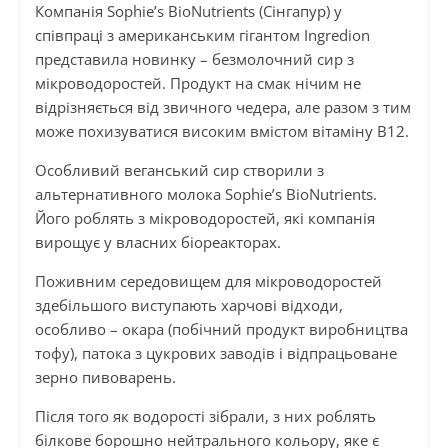
Компанія Sophie’s BioNutrients (Сінгапур) у
співпраці з американським гігантом Ingredion
представила новинку – безмолочний сир з
мікроводоростей. Продукт на смак нічим не
відрізняється від звичного чедера, але разом з тим
може похизуватися високим вмістом вітаміну В12.
Особливий веганський сир створили з
альтернативного молока Sophie’s BioNutrients.
Його роблять з мікроводоростей, які компанія
вирощує у власних біореакторах.
Поживним середовищем для мікроводоростей
здебільшого виступають харчові відходи,
особливо – окара (побічний продукт виробництва
тофу), патока з цукрових заводів і відпрацьоване
зерно пивоварень.
Після того як водорості зібрали, з них роблять
білкове борошно нейтрального кольору, яке є