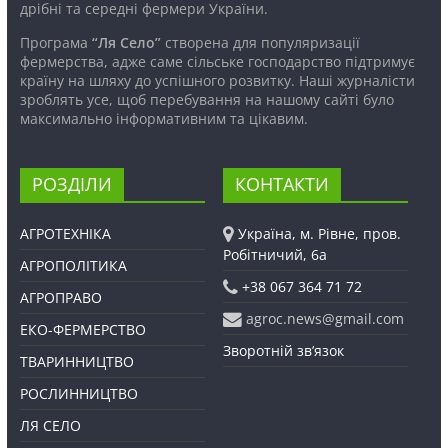
дрібні та середні фермери України.
Програма
“Ля Село”
створена для популяризації
фермерства, адже саме сільське господарство підтримує
країну на шляху до успішного розвитку. Наші журналісти
зроблять усе, щоб перебування на нашому сайті було
максимально інформативним та цікавим.
РОЗДІЛИ
КОНТАКТИ
АГРОТЕХНІКА
Україна, м. Рівне, пров.
Робітничий, 6а
АГРОПОЛІТИКА
+38 067 364 71 72
АГРОПРАВО
agroc.news@gmail.com
ЕКО-ФЕРМЕРСТВО
Зворотній зв’язок
ТВАРИННИЦТВО
РОСЛИННИЦТВО
ЛЯ СЕЛО