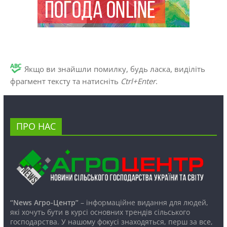
Якщо ви знайшли помилку, будь ласка, виділіть
фрагмент тексту та натисніть
Ctrl+Enter
.
ПРО НАС
“News Агро-Центр”
– інформаційне видання для людей,
які хочуть бути в курсі основних трендів сільського
господарства. У нашому фокусі знаходяться, перш за все,