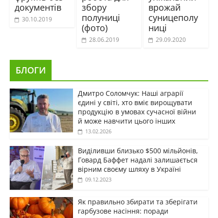
документів
збору
врожай
полуниці
суницеполу
30.10.2019
(фото)
ниці
28.06.2019
29.09.2020
БЛОГИ
Дмитро Соломчук: Наші аграрії
єдині у світі, хто вміє вирощувати
продукцію в умовах сучасної війни
й може навчити цього інших
13.02.2026
Виділивши близько $500 мільйонів,
Говард Баффет надалі залишається
вірним своєму шляху в Україні
09.12.2023
Як правильно збирати та зберігати
гарбузове насіння: поради