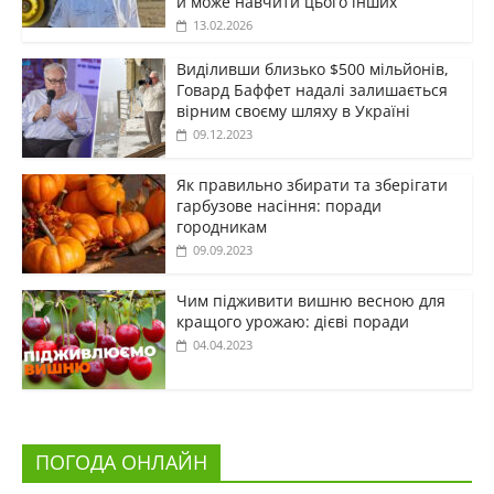
й може навчити цього інших
13.02.2026
Виділивши близько $500 мільйонів,
Говард Баффет надалі залишається
вірним своєму шляху в Україні
09.12.2023
Як правильно збирати та зберігати
гарбузове насіння: поради
городникам
09.09.2023
Чим підживити вишню весною для
кращого урожаю: дієві поради
04.04.2023
ПОГОДА ОНЛАЙН