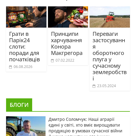
Грати в
Принципи
Переваги
Парік24
харчування
застосуванн
слоти:
Конора
я
поради для
Макгрегора
оборотного
початківців
плуга у
07.02.2022
сучасному
06.08.2026
землеробств
і
23.05.2024
БЛОГИ
Дмитро Соломчук: Наші аграрії
єдині у світі, хто вміє вирощувати
продукцію в умовах сучасної війни