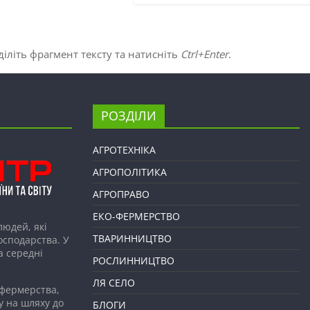
іліть фрагмент тексту та натисніть
Ctrl+Enter
.
РОЗДІЛИ
АГРОТЕХНІКА
АГРОПОЛІТИКА
АГРОПРАВО
ЕКО-ФЕРМЕРСТВО
людей, які
ТВАРИННИЦТВО
господарства. У
а середні
РОСЛИННИЦТВО
ЛЯ СЕЛО
 фермерства,
у на шляху до
БЛОГИ