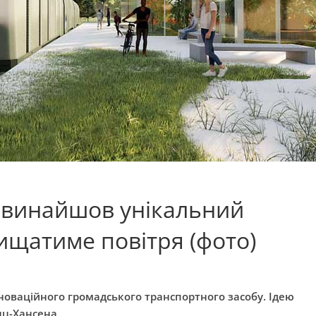
 винайшов унікальний
ищатиме повітря (фото)
новаційного громадського транспортного засобу. Ідею
нц-Хансена.