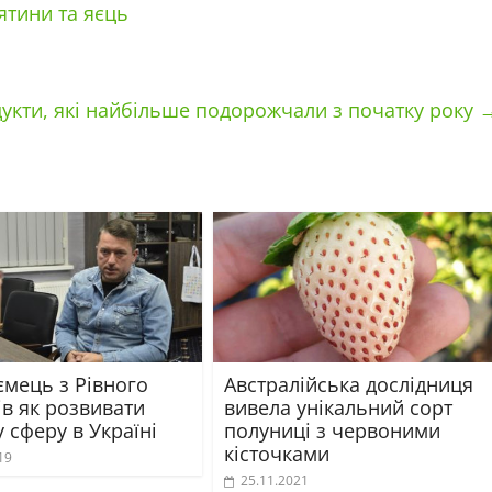
ятини та яєць
дукти, які найбільше подорожчали з початку року
ємець з Рівного
Австралійська дослідниця
в як розвивати
вивела унікальний сорт
 сферу в Україні
полуниці з червоними
кісточками
19
25.11.2021