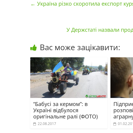
←
Україна різко скоротила експорт кур
У Держстаті назвали про
Вас може зацікавити:
“Бабусі за кермом”: в
Підпри
Україні відбулося
розпові
оригінальне ралі (ФОТО)
аграрну
22.08.2017
01.02.20