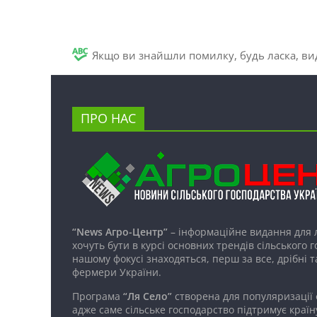
Якщо ви знайшли помилку, будь ласка, вид
ПРО НАС
“News Агро-Центр”
– інформаційне видання для 
хочуть бути в курсі основних трендів сільського 
нашому фокусі знаходяться, перш за все, дрібні т
фермери України.
Програма
“Ля Село”
створена для популяризації
адже саме сільське господарство підтримує країн