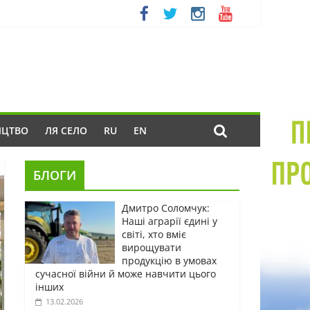
ИЦТВО
ЛЯ СЕЛО
RU
EN
БЛОГИ
Дмитро Соломчук:
Наші аграрії єдині у
світі, хто вміє
вирощувати
продукцію в умовах
сучасної війни й може навчити цього
інших
13.02.2026