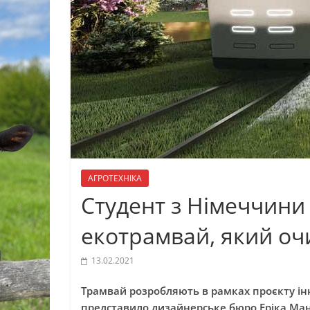
АГРОТЕХНІКА
Студент з Німеччини
екотрамвай, який оч
13.02.2021
Трамвай розробляють в рамках проєкту ін
представило дизайнерське бюро Еріка Ма