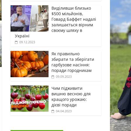
Виділивши близько
$500 мільйонів,
Говард Баффет надалі
залишається вірним
своєму шляху в
Україні
09.12.2023
Як правильно
збирати та зберігати
гарбузове насіння:
поради городникам
09.09.2023
Чим підживити
вишню весною для
кращого урожаю:
дієві поради
04.04.2023