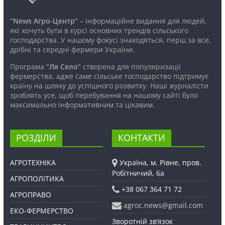
“News Агро-Центр”
– інформаційне видання для людей,
які хочуть бути в курсі основних трендів сільського
господарства. У нашому фокусі знаходяться, перш за все,
дрібні та середні фермери України.
Програма
“Ля Село”
створена для популяризації
фермерства, адже саме сільське господарство підтримує
країну на шляху до успішного розвитку. Наші журналісти
зроблять усе, щоб перебування на нашому сайті було
максимально інформативним та цікавим.
РОЗДІЛИ
КОНТАКТИ
АГРОТЕХНІКА
Україна, м. Рівне, пров.
Робітничий, 6а
АГРОПОЛІТИКА
+38 067 364 71 72
АГРОПРАВО
agroc.news@gmail.com
ЕКО-ФЕРМЕРСТВО
Зворотній зв’язок