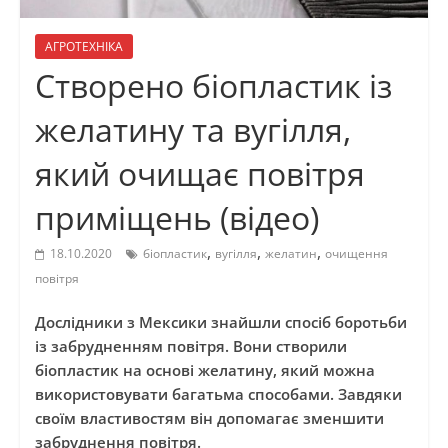
АГРОТЕХНІКА
Створено біопластик із
желатину та вугілля,
який очищає повітря
приміщень (відео)
,
,
,
18.10.2020
біопластик
вугілля
желатин
очищення
повітря
Дослідники з Мексики знайшли спосіб боротьби
із забрудненням повітря. Вони створили
біопластик на основі желатину, який можна
використовувати багатьма способами. Завдяки
своїм властивостям він допомагає зменшити
забруднення повітря.