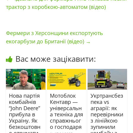
трактор з коробкою-автоматом (відео)
Фермери з Херсонщини експортують
екогарбузи до Британії (відео)
→
Вас може зацікавити:
Нова партія
Мотоблок
Укртрансбез
комбайнів
Кентавр —
пека vs
“John Deere”
універсальн
аграрії: як
прибула в
а техніка для
перевірники
Україну. Як
справжньог
з лінійкою
безкоштовн
о господаря
зупинили
о отримати
комбайн з