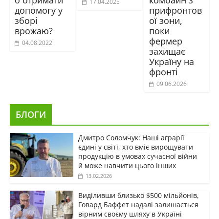
17.04.2025
допомогу у
прифронтов
зборі
ої зони,
врожаю?
поки
фермер
04.08.2022
захищає
Україну на
фронті
09.06.2026
БЛОГИ
Дмитро Соломчук: Наші аграрії
єдині у світі, хто вміє вирощувати
продукцію в умовах сучасної війни
й може навчити цього інших
13.02.2026
Виділивши близько $500 мільйонів,
Говард Баффет надалі залишається
вірним своєму шляху в Україні