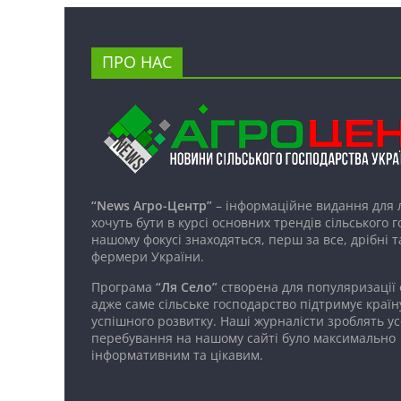
ПРО НАС
“News Агро-Центр”
– інформаційне видання для 
хочуть бути в курсі основних трендів сільського 
нашому фокусі знаходяться, перш за все, дрібні т
фермери України.
Програма
“Ля Село”
створена для популяризації
адже саме сільське господарство підтримує країн
успішного розвитку. Наші журналісти зроблять ус
перебування на нашому сайті було максимально
інформативним та цікавим.