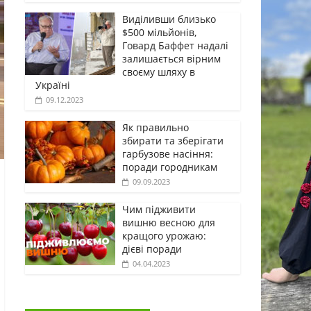
Виділивши близько
$500 мільйонів,
Говард Баффет надалі
залишається вірним
своєму шляху в
Україні
09.12.2023
Як правильно
збирати та зберігати
гарбузове насіння:
поради городникам
09.09.2023
Чим підживити
вишню весною для
кращого урожаю:
дієві поради
04.04.2023