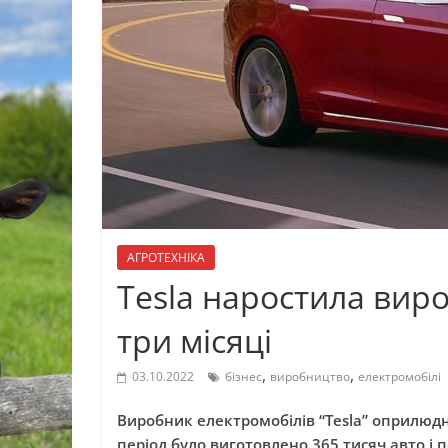
АГРОТЕХНІКА
Tesla наростила вир
три місяці
,
,
03.10.2022
бізнес
виробництво
електромобілі
Виробник електромобілів “Tesla” оприлюдни
період було виготовлено 365 тисяч авто і 