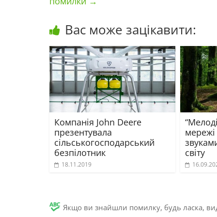
помилки
→
Вас може зацікавити:
Компанія John Deere
“Мелоді
презентувала
мережі 
сільськогосподарський
звуками
безпілотник
світу
18.11.2019
16.09.20
Якщо ви знайшли помилку, будь ласка, вид