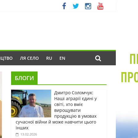
ИЦТВО
ЛЯ СЕЛО
RU
EN
БЛОГИ
Дмитро Соломчук:
Наші аграрії єдині у
світі, хто вміє
вирощувати
продукцію в умовах
сучасної війни й може навчити цього
інших
13.02.2026