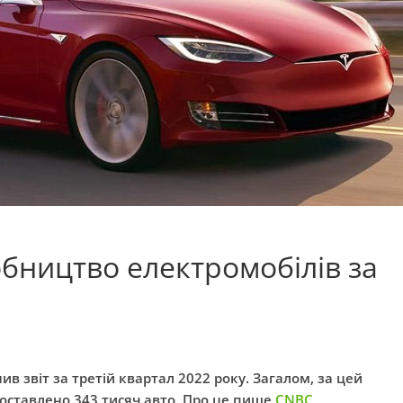
обництво електромобілів за
в звіт за третій квартал 2022 року. Загалом, за цей
поставлено 343 тисяч авто. Про це пише
CNBC
.