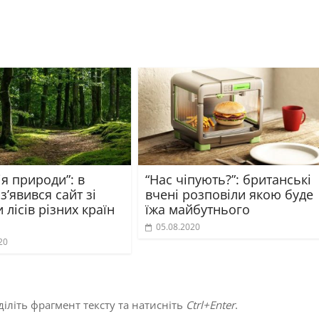
я природи”: в
“Нас чіпують?”: британські
з’явився сайт зі
вчені розповіли якою буде
 лісів різних країн
їжа майбутнього
05.08.2020
20
іліть фрагмент тексту та натисніть
Ctrl+Enter
.