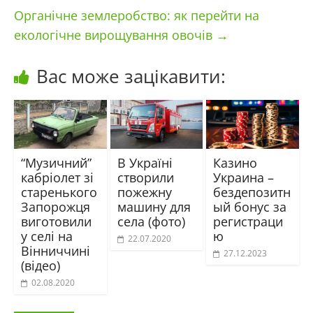
Органічне землеробство: як перейти на
екологічне вирощування овочів
→
Вас може зацікавити:
“Музичний”
В Україні
Казино
кабріолет зі
створили
Украина –
старенького
пожежну
бездепозитн
Запорожця
машину для
ый бонус за
виготовили
села (фото)
регистраци
у селі на
ю
22.07.2020
Вінниччині
27.12.2023
(відео)
02.08.2020