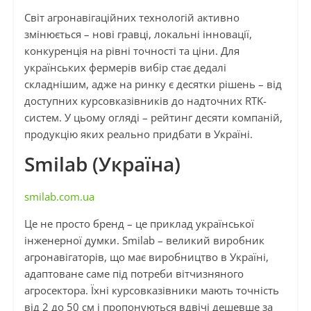
Світ агронавігаційних технологій активно
змінюється – нові гравці, локальні інновації,
конкуренція на рівні точності та ціни. Для
українських фермерів вибір стає дедалі
складнішим, адже на ринку є десятки рішень – від
доступних курсовказівників до надточних RTK-
систем. У цьому огляді – рейтинг десяти компаній,
продукцію яких реально придбати в Україні.
Smilab (Україна)
smilab.com.ua
Це не просто бренд – це приклад української
інженерної думки. Smilab – великий виробник
агронавігаторів, що має виробництво в Україні,
адаптоване саме під потреби вітчизняного
агросектора. Їхні курсовказівники мають точність
від 2 до 50 см і пропонуються вдвічі дешевше за