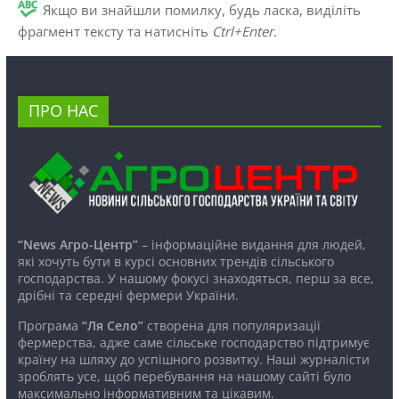
Якщо ви знайшли помилку, будь ласка, виділіть
фрагмент тексту та натисніть
Ctrl+Enter
.
ПРО НАС
“News Агро-Центр”
– інформаційне видання для людей,
які хочуть бути в курсі основних трендів сільського
господарства. У нашому фокусі знаходяться, перш за все,
дрібні та середні фермери України.
Програма
“Ля Село”
створена для популяризації
фермерства, адже саме сільське господарство підтримує
країну на шляху до успішного розвитку. Наші журналісти
зроблять усе, щоб перебування на нашому сайті було
максимально інформативним та цікавим.