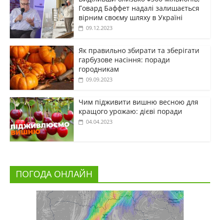
Говард Баффет надалі залишається
вірним своєму шляху в Україні
09.12.2023
Як правильно збирати та зберігати
гарбузове насіння: поради
городникам
09.09.2023
Чим підживити вишню весною для
кращого урожаю: дієві поради
04.04.2023
ПОГОДА ОНЛАЙН