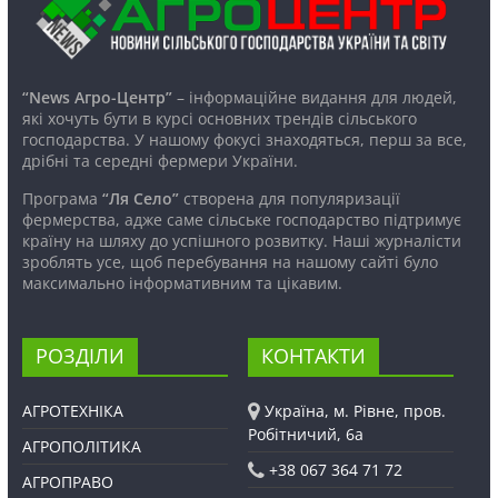
“News Агро-Центр”
– інформаційне видання для людей,
які хочуть бути в курсі основних трендів сільського
господарства. У нашому фокусі знаходяться, перш за все,
дрібні та середні фермери України.
Програма
“Ля Село”
створена для популяризації
фермерства, адже саме сільське господарство підтримує
країну на шляху до успішного розвитку. Наші журналісти
зроблять усе, щоб перебування на нашому сайті було
максимально інформативним та цікавим.
РОЗДІЛИ
КОНТАКТИ
АГРОТЕХНІКА
Україна, м. Рівне, пров.
Робітничий, 6а
АГРОПОЛІТИКА
+38 067 364 71 72
АГРОПРАВО