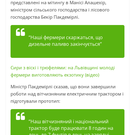
представлені на мітингу в
Манісі
Алашехір
,
міністром сільського господарства і лісового
господарства
Бекір
Пакдемірлі
.
“Наші фермери скаржаться, що
дизельне паливо закінчується”
Сири з віскі і трюфелями: на Львівщині молоді
фермери виготовляють екзотику (відео)
Міністр
Пакдемірлі
сказав, що вони завершили
роботи над вітчизняним електричним трактором і
підготували прототип:
“Наш вітчизняний і національний
трактор буде працювати 8 годин на
день до 7 фунтів в день на зарядці.