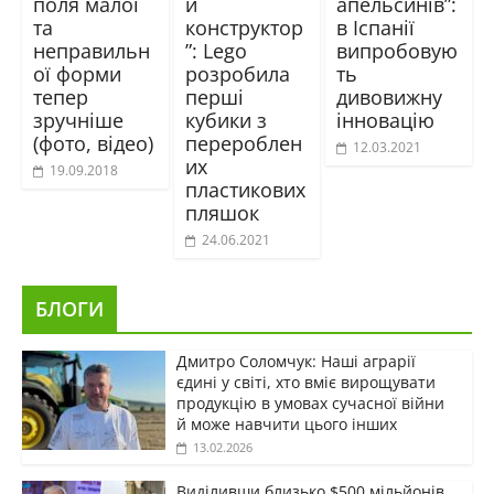
поля малої
й
апельсинів”:
та
конструктор
в Іспанії
неправильн
”: Lego
випробовую
ої форми
розробила
ть
тепер
перші
дивовижну
зручніше
кубики з
інновацію
(фото, відео)
перероблен
12.03.2021
их
19.09.2018
пластикових
пляшок
24.06.2021
БЛОГИ
Дмитро Соломчук: Наші аграрії
єдині у світі, хто вміє вирощувати
продукцію в умовах сучасної війни
й може навчити цього інших
13.02.2026
Виділивши близько $500 мільйонів,