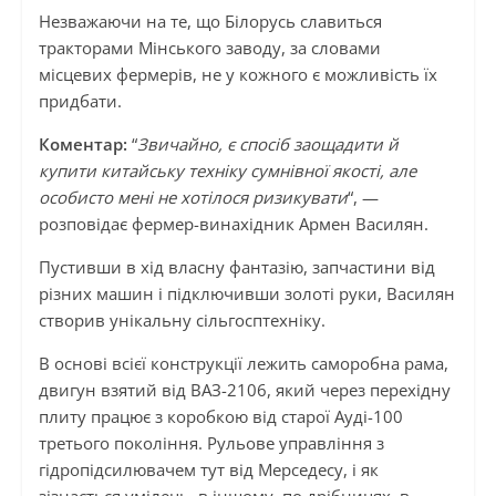
Незважаючи на те, що Білорусь славиться
тракторами Мінського заводу, за словами
місцевих фермерів, не у кожного є можливість їх
придбати.
Коментар:
“
Звичайно, є спосіб заощадити й
купити китайську техніку сумнівної якості, але
особисто мені не хотілося ризикувати
“, —
розповідає фермер-винахідник Армен Василян.
Пустивши в хід власну фантазію, запчастини від
різних машин і підключивши золоті руки, Василян
створив унікальну сільгосптехніку.
В основі всієї конструкції лежить саморобна рама,
двигун взятий від ВАЗ-2106, який через перехідну
плиту працює з коробкою від старої Ауді-100
третього покоління. Рульове управління з
гідропідсилювачем тут від Мерседесу, і як