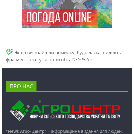
Якщо ви знайшли помилку, будь ласка, виділіть
фрагмент тексту та натисніть
Ctrl+Enter
.
ПРО НАС
“News Агро-Центр”
– інформаційне видання для людей,