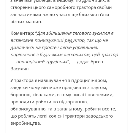
зізнається умілець, в іншому, по дрібницях, в
створенні цього саморобного трактора своїми
запчастинами взяло участь ще близько п’яти
різних машин.
Коментар:
“
Для збільшення тягового зусилля я
встановив понижуючий редуктор, так що не
дивлячись на просте і легке управління,
порівнянне з будь-яким легковиком, цей трактор
— повноцінний трудівник
“, — додає Арсен
Василян
У трактора є навішування з гідроциліндром,
завдяки чому він може працювати з плугом,
бороною, сівалками, в тому числі і овочевими,
проводити роботи по підгортанню,
обприскуванню, та в загальному, робити все те,
що роблять легкі колісні трактори заводського
виробництва.