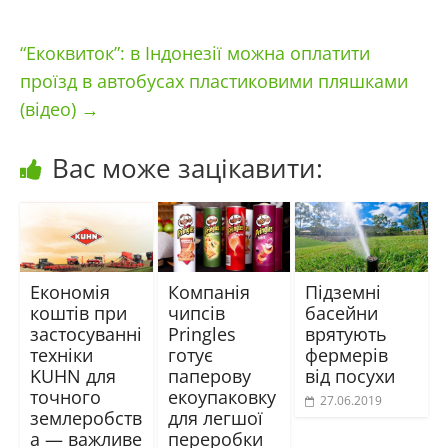
“Екоквиток”: в Індонезії можна оплатити
проїзд в автобусах пластиковими пляшками
(відео)
→
Вас може зацікавити:
Економія
Компанія
Підземні
коштів при
чипсів
басейни
застосуванні
Pringles
врятують
техніки
готує
фермерів
KUHN для
паперову
від посухи
точного
екоупаковку
27.06.2019
землеробств
для легшої
а — важливе
переробки