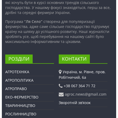
які хочуть бути в курсі основних трендів сільського
господарства. У нашому фокусі знаходяться, перш за все,
дрібні та середні фермери України.
Програма
“Ля Село”
створена для популяризації
фермерства, адже саме сільське господарство підтримує
країну на шляху до успішного розвитку. Наші журналісти
зроблять усе, щоб перебування на нашому сайті було
максимально інформативним та цікавим.
РОЗДІЛИ
КОНТАКТИ
АГРОТЕХНІКА
Україна, м. Рівне, пров.
Робітничий, 6а
АГРОПОЛІТИКА
+38 067 364 71 72
АГРОПРАВО
agroc.news@gmail.com
ЕКО-ФЕРМЕРСТВО
Зворотній зв’язок
ТВАРИННИЦТВО
РОСЛИННИЦТВО