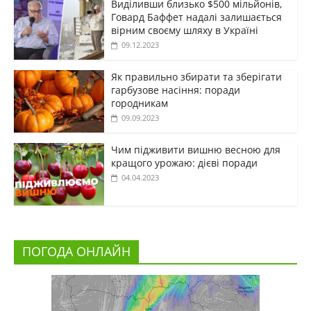
Виділивши близько $500 мільйонів,
Говард Баффет надалі залишається
вірним своєму шляху в Україні
09.12.2023
Як правильно збирати та зберігати
гарбузове насіння: поради
городникам
09.09.2023
Чим підживити вишню весною для
кращого урожаю: дієві поради
04.04.2023
ПОГОДА ОНЛАЙН