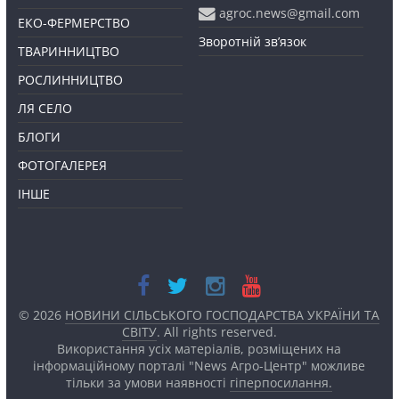
agroc.news@gmail.com
ЕКО-ФЕРМЕРСТВО
Зворотній зв’язок
ТВАРИННИЦТВО
РОСЛИННИЦТВО
ЛЯ СЕЛО
БЛОГИ
ФОТОГАЛЕРЕЯ
ІНШЕ
© 2026
НОВИНИ СІЛЬСЬКОГО ГОСПОДАРСТВА УКРАЇНИ ТА
СВІТУ
. All rights reserved.
Використання усіх матеріалів, розміщених на
інформаційному порталі "News Агро-Центр" можливе
тільки за умови наявності
гіперпосилання.