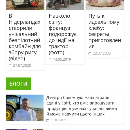
В
Навколо
Путь к
Нідерландах
світу:
идеальному
створили
француз
хлебу:
унікальний
подорожує
секреты
безпілотний
до Індії на
приготовлен
комбайн для
тракторі
ия
збору рису
(фото)
22.07.2025
(відео)
14.05.2019
27.07.2020
БЛОГИ
Дмитро Соломчук: Наші аграрії
єдині у світі, хто вміє вирощувати
продукцію в умовах сучасної війни
й може навчити цього інших
13.02.2026