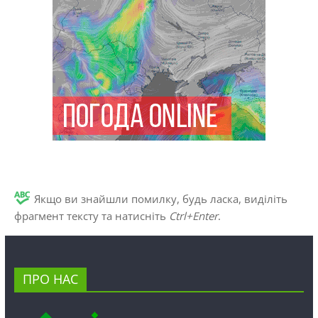
Якщо ви знайшли помилку, будь ласка, виділіть
фрагмент тексту та натисніть
Ctrl+Enter
.
ПРО НАС