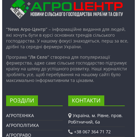
“News Агро-Центр”
– інформаційне видання для людей,
які хочуть бути в курсі основних трендів сільського
господарства. У нашому фокусі знаходяться, перш за все,
дрібні та середні фермери України.
Програма
“Ля Село”
створена для популяризації
фермерства, адже саме сільське господарство підтримує
країну на шляху до успішного розвитку. Наші журналісти
зроблять усе, щоб перебування на нашому сайті було
максимально інформативним та цікавим.
РОЗДІЛИ
КОНТАКТИ
АГРОТЕХНІКА
Україна, м. Рівне, пров.
Робітничий, 6а
АГРОПОЛІТИКА
+38 067 364 71 72
АГРОПРАВО