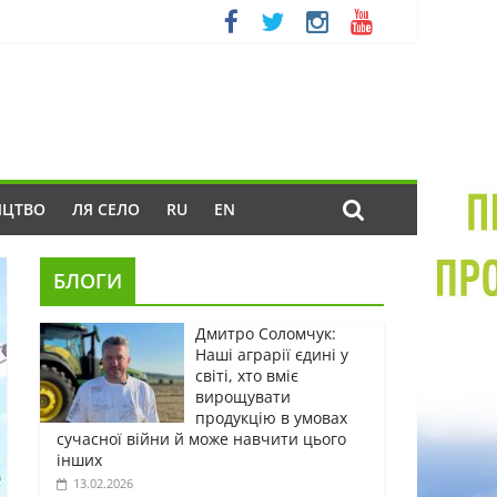
ИЦТВО
ЛЯ СЕЛО
RU
EN
БЛОГИ
Дмитро Соломчук:
Наші аграрії єдині у
світі, хто вміє
вирощувати
продукцію в умовах
сучасної війни й може навчити цього
інших
13.02.2026