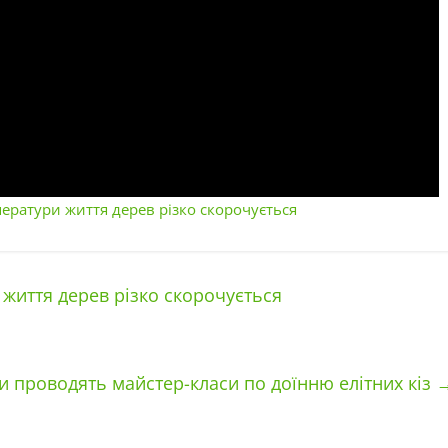
мператури життя дерев різко скорочується
 життя дерев різко скорочується
и проводять майстер-класи по доїнню елітних кіз