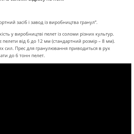
ртний засіб і завод із виробництва гранул”.
ість у виробництві пелет із соломи різних культур.
 пелети від 6 до 12 мм (стандартний розмір – 8 мм).
х сил. Прес для гранулювання приводиться в рух
ати до 6 тонн пелет.