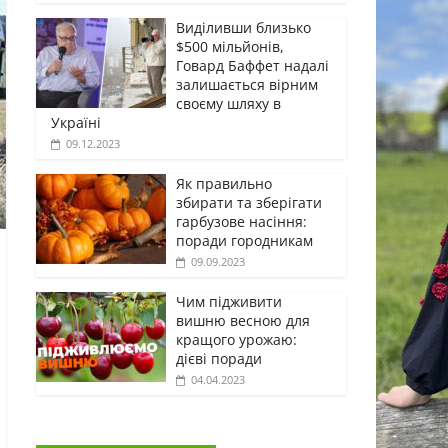
Виділивши близько
$500 мільйонів,
Говард Баффет надалі
залишається вірним
своєму шляху в
Україні
09.12.2023
Як правильно
збирати та зберігати
гарбузове насіння:
поради городникам
09.09.2023
Чим підживити
вишню весною для
кращого урожаю:
дієві поради
04.04.2023