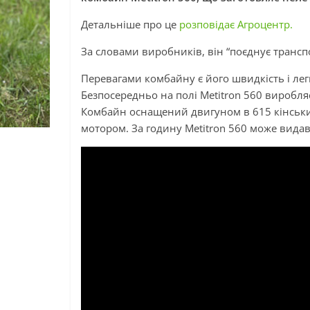
Детальніше про це
розповідає Агроцентр.
За словами виробників, він “поєднує транспо
Перевагами комбайну є його швидкість і легк
Безпосередньо на полі Metitron 560 виробляє
Комбайн оснащений двигуном в 615 кінськи
мотором. За годину Metitron 560 може видав