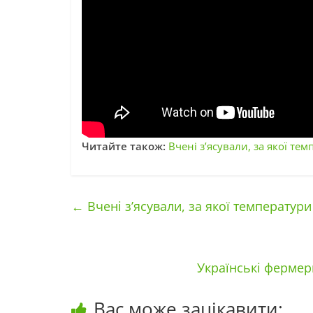
Читайте також:
Вчені з’ясували, за якої те
←
Вчені з’ясували, за якої температури
Українські фермер
Вас може зацікавити: