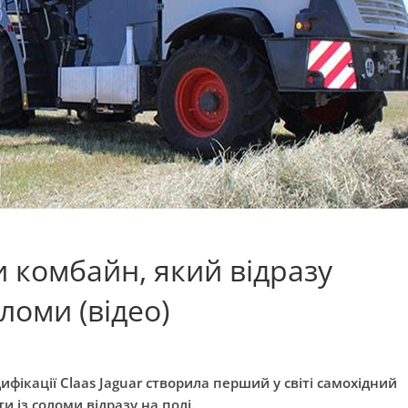
и комбайн, який відразу
ломи (відео)
ифікації Claas Jaguar створила перший у світі самохідний
и із соломи відразу на полі.