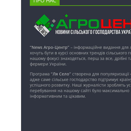
ПРО НАС
“News Агро-Центр”
– інформаційне видання для 
хочуть бути в курсі основних трендів сільського 
нашому фокусі знаходяться, перш за все, дрібні т
фермери України.
Програма
“Ля Село”
створена для популяризації
адже саме сільське господарство підтримує країн
успішного розвитку. Наші журналісти зроблять ус
перебування на нашому сайті було максимально
інформативним та цікавим.