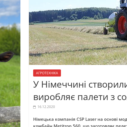
АГРОТЕХНІКА
У Німеччині створил
виробляє палети з со
16.12.2020
Німецька компанія CSP Laser на основі мод
комбайн Metitron 560, що заготовляє пелет