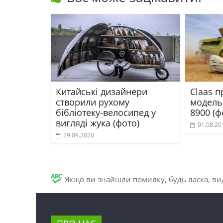
Китайські дизайнери
Claas п
створили рухому
модель
бібліотеку-велосипед у
8900 (ф
вигляді жука (фото)
01.08.20
29.09.2020
Якщо ви знайшли помилку, будь ласка, вид