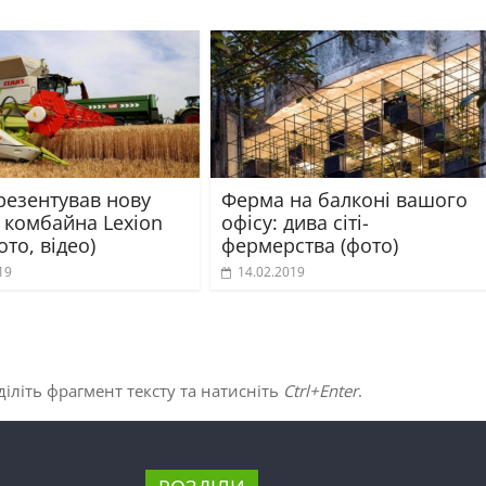
резентував нову
Ферма на балконі вашого
 комбайна Lexion
офісу: дива сіті-
ото, відео)
фермерства (фото)
19
14.02.2019
іліть фрагмент тексту та натисніть
Ctrl+Enter
.