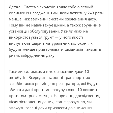
Деталі:
Система екодахів являє собою легкий
килимок із насадженнями, який важить у 2–3 рази
менше, ніж звичайні системи озеленення даху.
Тому він не навантажує шини, а також зручний в
установці і обслуговуванні. У килимках не
використовується ґрунт — у його якості
виступають шари з натуральних волокон, які
будуть менше приваблювати шкідників і знизять
ризик забруднення даху.
Такими килимками вже оснастили дахи 10
автобусів. Всередині та зовні транспортних
засобів також розміщено реєстратори, які будуть
збирати дані про температуру кожні 10 хвилин
протягом трьох місяців. Наприкінці дослідження,
після зіставлення даних, стане зрозуміло, чи
зможуть зелені дахи призвести до зниження