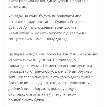
витрат палива на кондиціонування повітря в
автобусах.
У “Садах на ходу” будуть вирощувати два
основних види рослин — Cyanotis Cristata і
Cyanotis Axillaris, оскільки вони досить
невибагливі й можуть вижити під палючим
сонцем при мінімальному догляді.
Це перший подібний проєкт в Азії. У інших країнах
існують схожі ініціативи. Наприклад, у
голландському місті Утрехт озеленили зупинки
громадського транспорту. Дахи 316 автобусних
зупинок тепер прикрашають своєрідні “клумби”.
Вони не лише радують око, але й вловлюють
дрібний пил, вбирають дощову воду і
охолоджують зупинки у спеку, а також
приваблюють бджіл.