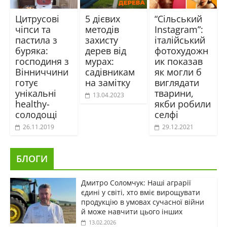
Цитрусові
5 дієвих
“Сільський
чіпси та
методів
Instagram”:
пастила з
захисту
італійський
буряка:
дерев від
фотохудожн
господиня з
мурах:
ик показав
Вінниччини
садівникам
як могли б
готує
на замітку
виглядати
унікальні
тварини,
13.04.2023
healthy-
якби робили
солодощі
селфі
26.11.2019
29.12.2021
БЛОГИ
Дмитро Соломчук: Наші аграрії
єдині у світі, хто вміє вирощувати
продукцію в умовах сучасної війни
й може навчити цього інших
13.02.2026