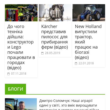
До чого
Kärcher
New Holland
техніка
представив
випустили
дійшла:
пилосос для
трактор,
конструктор
прибирання
який
и Lego
ферм (відео)
працює на
почали
біогазі
28.05.2019
працювати в
(відео)
городах
22.01.2018
(відео)
07.11.2018
БЛОГИ
Дмитро Соломчук: Наші аграрії
єдині у світі, хто вміє вирощувати
продукцію в умовах сучасної війни