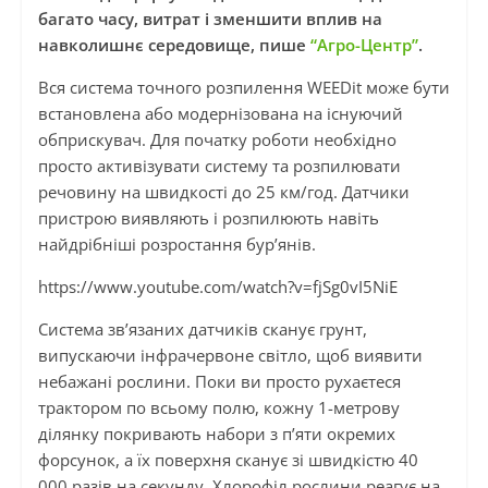
багато часу, витрат і зменшити вплив на
навколишнє середовище, пише
“Агро-Центр”
.
Вся система точного розпилення WEEDit може бути
встановлена ​​або модернізована на існуючий
обприскувач. Для початку роботи необхідно
просто активізувати систему та розпилювати
речовину на швидкості до 25 км/год. Датчики
пристрою виявляють і розпилюють навіть
найдрібніші розростання бур’янів.
https://www.youtube.com/watch?v=fjSg0vI5NiE
Система зв’язаних датчиків сканує грунт,
випускаючи інфрачервоне світло, щоб виявити
небажані рослини. Поки ви просто рухаєтеся
трактором по всьому полю, кожну 1-метрову
ділянку покривають набори з п’яти окремих
форсунок, а їх поверхня сканує зі швидкістю 40
000 разів на секунду. Хлорофіл рослини реагує на