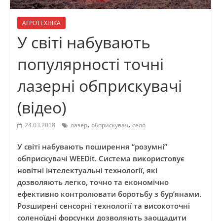
АГРОТЕХНІКА
У світі набувають
популярності точні
лазерні обприскувачі
(відео)
,
,
24.03.2018
лазер
обприскувач
село
У світі набувають поширення “розумні”
обприскувачі WEEDit. Система використовує
новітні інтелектуальні технології, які
дозволяють легко, точно та економічно
ефективно контролювати боротьбу з бур’янами.
Розширені сенсорні технології та високоточні
соленоїдні форсунки дозволяють заощадити