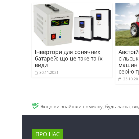
Інвертори для сонячних
Австрі
батарей: що це таке та їх
сільсь
види
машин 
серію т
30.11.2021
25.10.20
Якщо ви знайшли помилку, будь ласка, вид
ПРО НАС