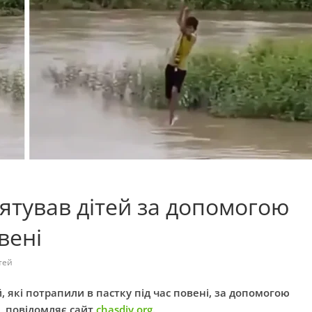
рятував дітей за допомогою
вені
тей
, які потрапили в пастку під час повені, за допомогою
0, повідомляє сайт
chasdiy.org.