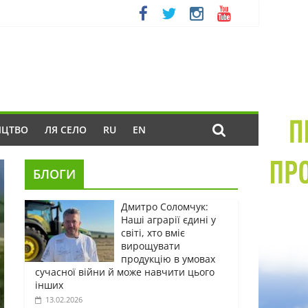
ИЦТВО
ЛЯ СЕЛО
RU
EN
БЛОГИ
Дмитро Соломчук:
Наші аграрії єдині у
світі, хто вміє
вирощувати
продукцію в умовах
сучасної війни й може навчити цього
інших
13.02.2026