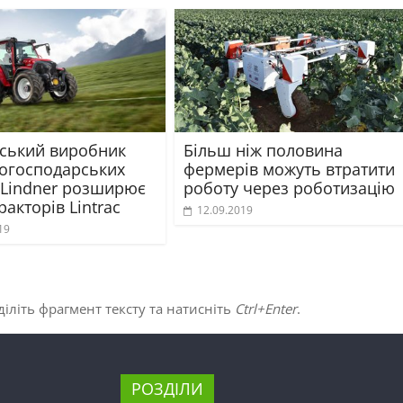
йський виробник
Більш ніж половина
когосподарських
фермерів можуть втратити
Lindner розширює
роботу через роботизацію
ракторів Lintrac
12.09.2019
19
іліть фрагмент тексту та натисніть
Ctrl+Enter
.
РОЗДІЛИ