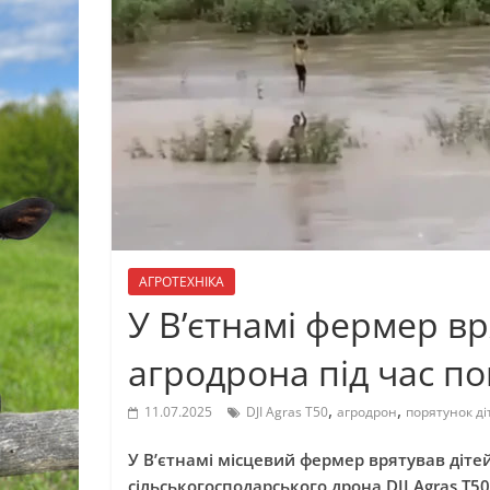
АГРОТЕХНІКА
У В’єтнамі фермер в
агродрона під час по
,
,
11.07.2025
DJI Agras T50
агродрон
порятунок ді
У В’єтнамі місцевий фермер врятував дітей
сільськогосподарського дрона DJI Agras T5