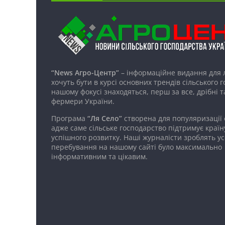
“News Агро-Центр”
– інформаційне видання для 
хочуть бути в курсі основних трендів сільського 
нашому фокусі знаходяться, перш за все, дрібні т
фермери України.
Програма
“Ля Село”
створена для популяризації
адже саме сільське господарство підтримує країн
успішного розвитку. Наші журналісти зроблять ус
перебування на нашому сайті було максимально
інформативним та цікавим.