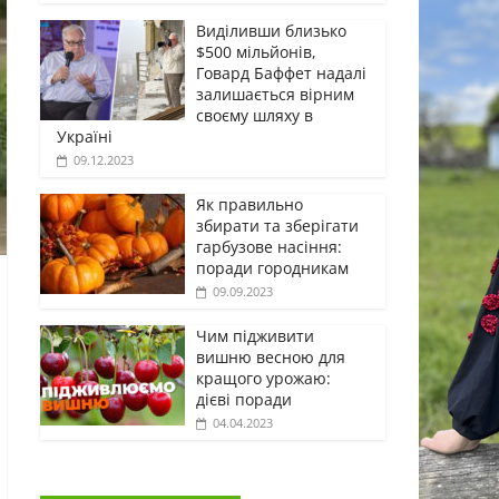
Виділивши близько
$500 мільйонів,
Говард Баффет надалі
залишається вірним
своєму шляху в
Україні
09.12.2023
Як правильно
збирати та зберігати
гарбузове насіння:
поради городникам
09.09.2023
Чим підживити
вишню весною для
кращого урожаю:
дієві поради
04.04.2023