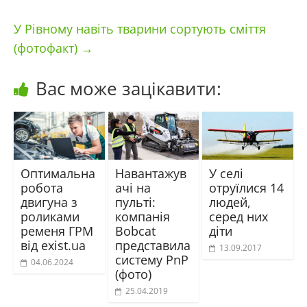
У Рівному навіть тварини сортують сміття
(фотофакт)
→
Вас може зацікавити:
Оптимальна
Навантажув
У селі
робота
ачі на
отруїлися 14
двигуна з
пульті:
людей,
роликами
компанія
серед них
ременя ГРМ
Bobcat
діти
від exist.ua
представила
13.09.2017
систему PnP
04.06.2024
(фото)
25.04.2019