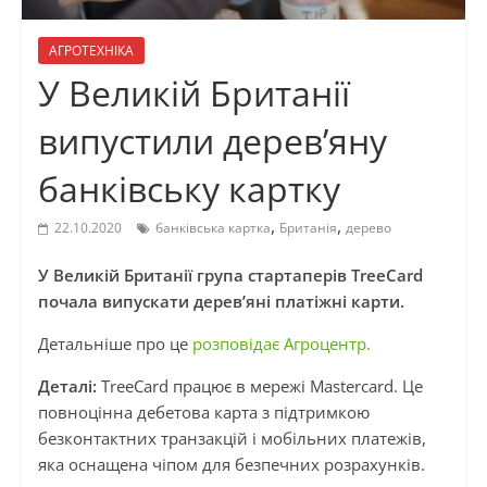
АГРОТЕХНІКА
У Великій Британії
випустили дерев’яну
банківську картку
,
,
22.10.2020
банківська картка
Британія
дерево
У Великій Британії група стартаперів TreeCard
почала випускати дерев’яні платіжні карти.
Детальніше про це
розповідає Агроцентр.
Деталі:
TreeCard працює в мережі Mastercard. Це
повноцінна дебетова карта з підтримкою
безконтактних транзакцій і мобільних платежів,
яка оснащена чіпом для безпечних розрахунків.