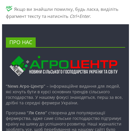
Якщо ви знайшли помилку, будь ласка, виділіть
фрагмент тексту та натисніть
Ctrl+Enter
.
ПРО НАС
“News Агро-Центр”
– інформаційне видання для людей,
які хочуть бути в курсі основних трендів сільського
господарства. У нашому фокусі знаходяться, перш за все,
дрібні та середні фермери України.
Програма
“Ля Село”
створена для популяризації
фермерства, адже саме сільське господарство підтримує
країну на шляху до успішного розвитку. Наші журналісти
зроблять усе, щоб перебування на нашому сайті було