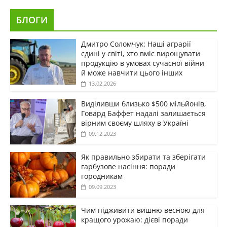
БЛОГИ
Дмитро Соломчук: Наші аграрії
єдині у світі, хто вміє вирощувати
продукцію в умовах сучасної війни
й може навчити цього інших
13.02.2026
Виділивши близько $500 мільйонів,
Говард Баффет надалі залишається
вірним своєму шляху в Україні
09.12.2023
Як правильно збирати та зберігати
гарбузове насіння: поради
городникам
09.09.2023
Чим підживити вишню весною для
кращого урожаю: дієві поради