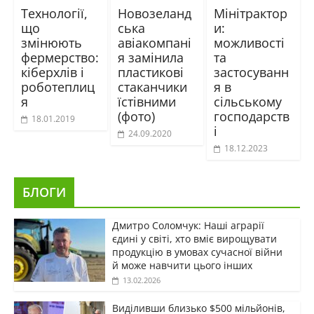
Технології,
Новозеланд
Мінітрактор
що
ська
и:
змінюють
авіакомпані
можливості
фермерство:
я замінила
та
кіберхлів і
пластикові
застосуванн
роботеплиц
стаканчики
я в
я
їстівними
сільському
(фото)
господарств
18.01.2019
і
24.09.2020
18.12.2023
БЛОГИ
Дмитро Соломчук: Наші аграрії
єдині у світі, хто вміє вирощувати
продукцію в умовах сучасної війни
й може навчити цього інших
13.02.2026
Виділивши близько $500 мільйонів,