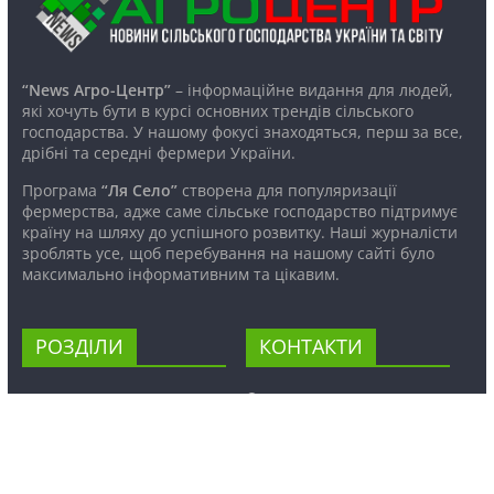
“News Агро-Центр”
– інформаційне видання для людей,
які хочуть бути в курсі основних трендів сільського
господарства. У нашому фокусі знаходяться, перш за все,
дрібні та середні фермери України.
Програма
“Ля Село”
створена для популяризації
фермерства, адже саме сільське господарство підтримує
країну на шляху до успішного розвитку. Наші журналісти
зроблять усе, щоб перебування на нашому сайті було
максимально інформативним та цікавим.
РОЗДІЛИ
КОНТАКТИ
АГРОТЕХНІКА
Україна, м. Рівне, пров.
Робітничий, 6а
АГРОПОЛІТИКА
+38 067 364 71 72
АГРОПРАВО