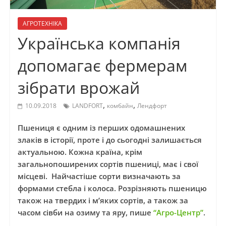
АГРОТЕХНІКА
Українська компанія
допомагає фермерам
зібрати врожай
,
,
10.09.2018
LANDFORT
комбайн
Лендфорт
Пшениця є одним із перших одомашнених
злаків в історії, проте і до сьогодні залишається
актуальною. Кожна країна, крім
загальнопоширених сортів пшениці, має і свої
місцеві. Найчастіше сорти визначають за
формами стебла і колоса. Розрізняють пшеницю
також на твердих і м’яких сортів, а також за
часом сівби на озиму та яру, пише
“Агро-Центр”
.