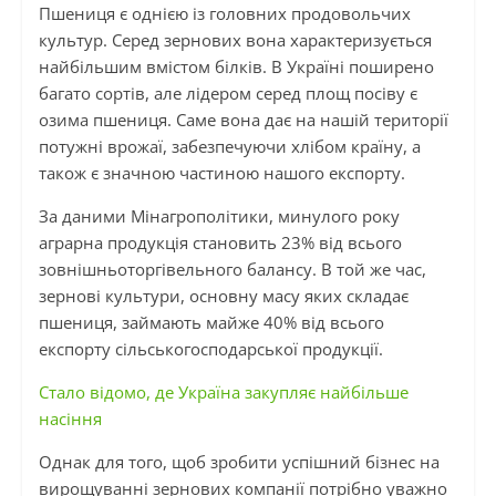
Пшениця є однією із головних продовольчих
культур. Серед зернових вона характеризується
найбільшим вмістом білків. В Україні поширено
багато сортів, але лідером серед площ посіву є
озима пшениця. Саме вона дає на нашій території
потужні врожаї, забезпечуючи хлібом країну, а
також є значною частиною нашого експорту.
За даними Мінагрополітики, минулого року
аграрна продукція становить 23% від всього
зовнішньоторгівельного балансу. В той же час,
зернові культури, основну масу яких складає
пшениця, займають майже 40% від всього
експорту сільськогосподарської продукції.
Стало відомо, де Україна закупляє найбільше
насіння
Однак для того, щоб зробити успішний бізнес на
вирощуванні зернових компанії потрібно уважно