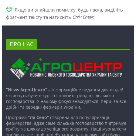
Якщо ви знайшли помилку, будь ласка, виділіть
фрагмент тексту та натисніть
Ctrl+Enter
.
ПРО НАС
“News Агро-Центр”
– інформаційне видання для людей,
які хочуть бути в курсі основних трендів сільського
господарства. У нашому фокусі знаходяться, перш за все,
дрібні та середні фермери України.
Програма
“Ля Село”
створена для популяризації
фермерства, адже саме сільське господарство підтримує
країну на шляху до успішного розвитку. Наші журналісти
зроблять усе, щоб перебування на нашому сайті було