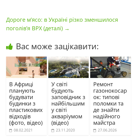
Дороге м’ясо: в Україні різко зменшилося
поголів’я ВРХ (деталі)
→
Вас може зацікавити:
В Африці
У світі
Ремонт
планують
будують
газонокосар
будувати
заповідник з
ок: типові
будинки з
найбільшим
поломки та
пластикових
у світі
де знайти
відходів
акваріумом
надійного
(фото, відео)
(відео)
майстра
08.02.2021
23.11.2020
27.06.2026