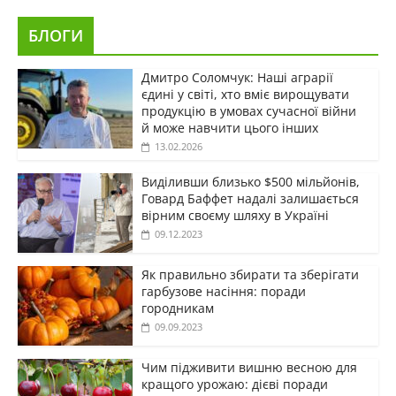
БЛОГИ
Дмитро Соломчук: Наші аграрії
єдині у світі, хто вміє вирощувати
продукцію в умовах сучасної війни
й може навчити цього інших
13.02.2026
Виділивши близько $500 мільйонів,
Говард Баффет надалі залишається
вірним своєму шляху в Україні
09.12.2023
Як правильно збирати та зберігати
гарбузове насіння: поради
городникам
09.09.2023
Чим підживити вишню весною для
кращого урожаю: дієві поради