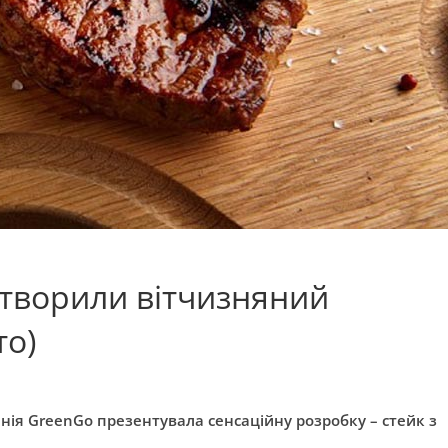
створили вітчизняний
то)
ія GreenGo презентувала сенсаційну розробку – стейк з