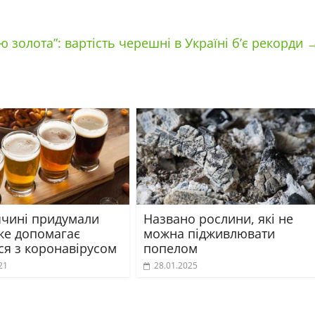
ю золота”: вартість черешні в Україні б’є рекорди
ччині придумали
Названо рослини, які не
яке допомагає
можна підживлювати
ся з коронавірусом
попелом
21
28.01.2025