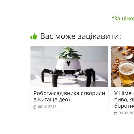
“За ціно
Вас може зацікавити:
Робота-садівника створили
У Німе
в Китаї (відео)
пиво, 
бороти
06.10.2018
05.02.20