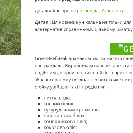
Детальніше про це
розповідає Агроцентр.
Деталі:
Ця новинка унікальна не тільки для 
альтернатив справжньому цільному шматку м
GreenBeefSteak вражає своєю схожістю з ял
постраждала. Виробникам вдалося досягти 
подібним до преміальних стейків тваринног
збалансованому поєднанню високоякісних рос
стейку увійшли такі інгредієнти:
питна вода;
соєвий білок;
кукурудзяний крохмаль;
пшеничний білок;
соняшникова олія;
кокосова олія;