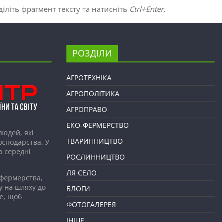
іліть фрагмент тексту та натисніть
Ctrl+Enter
.
РОЗДІЛИ
АГРОТЕХНІКА
АГРОПОЛІТИКА
АГРОПРАВО
ЕКО-ФЕРМЕРСТВО
людей, які
ТВАРИННИЦТВО
господарства. У
а середні
РОСЛИННИЦТВО
ЛЯ СЕЛО
 фермерства,
у на шляху до
БЛОГИ
е, щоб
ФОТОГАЛЕРЕЯ
ІНШЕ