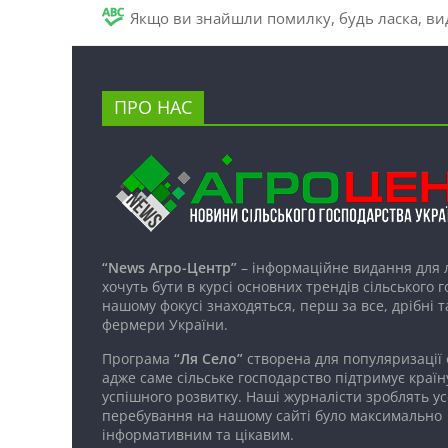
Якщо ви знайшли помилку, будь ласка, вид
ПРО НАС
“News Агро-Центр”
– інформаційне видання для 
хочуть бути в курсі основних трендів сільського 
нашому фокусі знаходяться, перш за все, дрібні т
фермери України.
Програма
“Ля Село”
створена для популяризації
адже саме сільське господарство підтримує країн
успішного розвитку. Наші журналісти зроблять ус
перебування на нашому сайті було максимально
інформативним та цікавим.