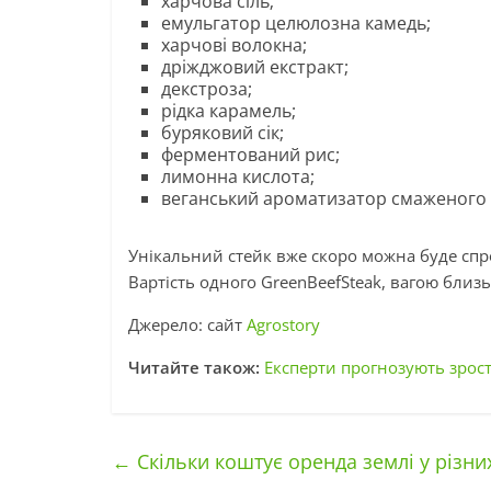
харчова сіль;
емульгатор целюлозна камедь;
харчові волокна;
дріжджовий екстракт;
декстроза;
рідка карамель;
буряковий сік;
ферментований рис;
лимонна кислота;
веганський ароматизатор смаженого 
Унікальний стейк вже скоро можна буде спро
Вартість одного GreenBeefSteak, вагою близ
Джерело: сайт
Agrostory
Читайте також:
Експерти прогнозують зрост
←
Скільки коштує оренда землі у різних