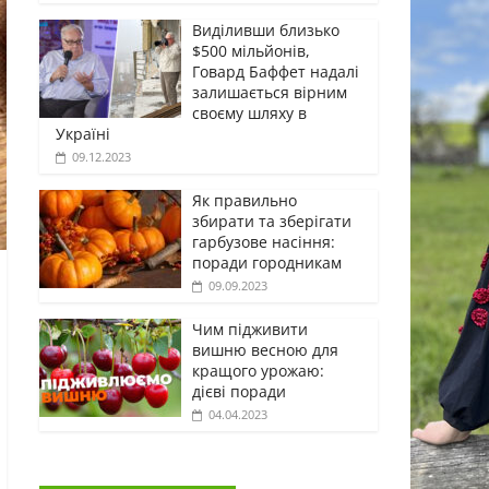
Виділивши близько
$500 мільйонів,
Говард Баффет надалі
залишається вірним
своєму шляху в
Україні
09.12.2023
Як правильно
збирати та зберігати
гарбузове насіння:
поради городникам
09.09.2023
Чим підживити
вишню весною для
кращого урожаю:
дієві поради
04.04.2023