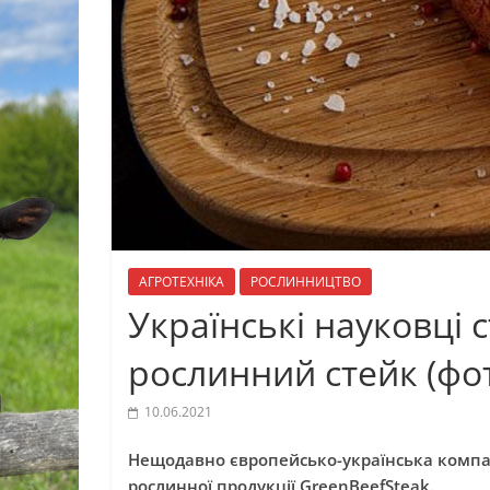
АГРОТЕХНІКА
РОСЛИННИЦТВО
Українські науковці 
рослинний стейк (фо
10.06.2021
Нещодавно європейсько-українська компан
рослинної продукції GreenBeefSteak.