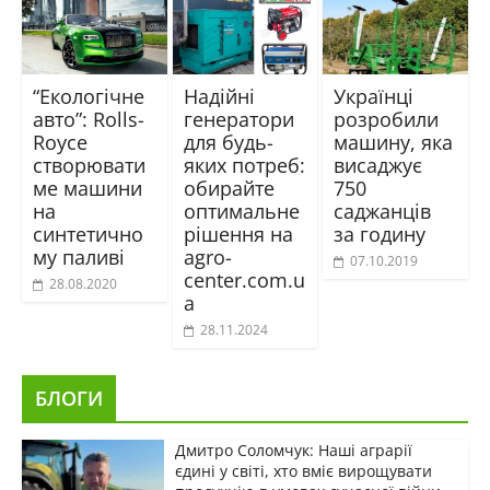
“Екологічне
Надійні
Українці
авто”: Rolls-
генератори
розробили
Royce
для будь-
машину, яка
створювати
яких потреб:
висаджує
ме машини
обирайте
750
на
оптимальне
саджанців
синтетично
рішення на
за годину
му паливі
agro-
07.10.2019
center.com.u
28.08.2020
a
28.11.2024
БЛОГИ
Дмитро Соломчук: Наші аграрії
єдині у світі, хто вміє вирощувати