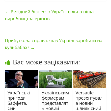
←
Вигідний бізнес: в Україні вільна ніша
виробництва ерінгів
Прибуткова справа: як в Україні заробити на
кульбабах?
→
Вас може зацікавити:
Українські
Українським
Versatile
пригоди
фермерам
презентувал
Баффета.
представлят
а новий
Син
ь новий
швидкісний