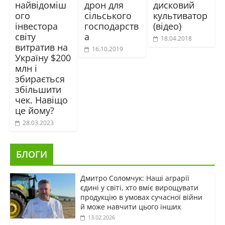
найвідоміш
дрон для
дисковий
ого
сільського
культиватор
інвестора
господарств
(відео)
світу
а
18.04.2018
витратив на
16.10.2019
Україну $200
млн і
збирається
збільшити
чек. Навіщо
це йому?
28.03.2023
БЛОГИ
Дмитро Соломчук: Наші аграрії
єдині у світі, хто вміє вирощувати
продукцію в умовах сучасної війни
й може навчити цього інших
13.02.2026