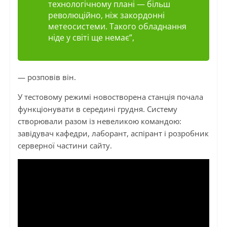
технологічному плані — більш
революційно, ніж закордонні
метеосистеми. Такого обладнання
ніде у світі ще немає”,
— розповів він.
У тестовому режимі новостворена станція почала
функціонувати в середині грудня. Систему
створювали разом із невеликою командою:
завідувач кафедри, лаборант, аспірант і розробник
серверної частини сайту.