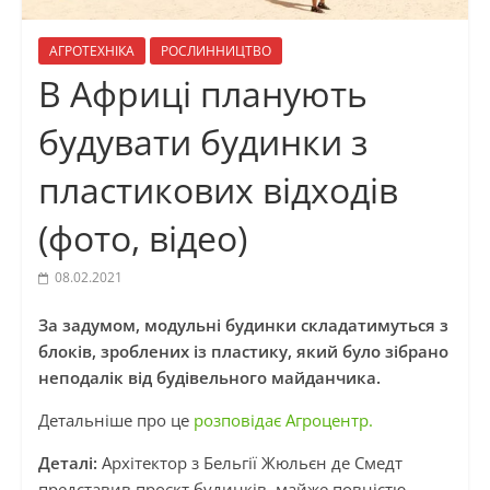
АГРОТЕХНІКА
РОСЛИННИЦТВО
В Африці планують
будувати будинки з
пластикових відходів
(фото, відео)
08.02.2021
За задумом, модульні будинки складатимуться з
блоків, зроблених із пластику, який було зібрано
неподалік від будівельного майданчика.
Детальніше про це
розповідає Агроцентр.
Деталі:
Архітектор з Бельгії Жюльєн де Смедт
представив проєкт будинків, майже повністю