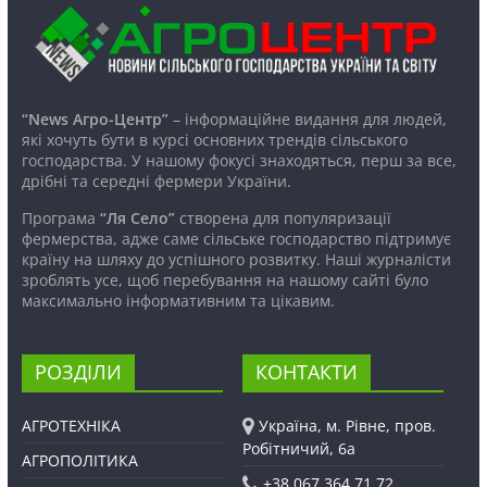
“News Агро-Центр”
– інформаційне видання для людей,
які хочуть бути в курсі основних трендів сільського
господарства. У нашому фокусі знаходяться, перш за все,
дрібні та середні фермери України.
Програма
“Ля Село”
створена для популяризації
фермерства, адже саме сільське господарство підтримує
країну на шляху до успішного розвитку. Наші журналісти
зроблять усе, щоб перебування на нашому сайті було
максимально інформативним та цікавим.
РОЗДІЛИ
КОНТАКТИ
АГРОТЕХНІКА
Україна, м. Рівне, пров.
Робітничий, 6а
АГРОПОЛІТИКА
+38 067 364 71 72