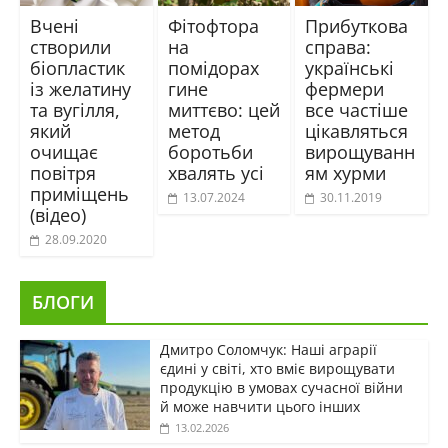
Вчені
Фітофтора
Прибуткова
створили
на
справа:
біопластик
помідорах
українські
із желатину
гине
фермери
та вугілля,
миттєво: цей
все частіше
який
метод
цікавляться
очищає
боротьби
вирощуванн
повітря
хвалять усі
ям хурми
приміщень
13.07.2024
30.11.2019
(відео)
28.09.2020
БЛОГИ
Дмитро Соломчук: Наші аграрії
єдині у світі, хто вміє вирощувати
продукцію в умовах сучасної війни
й може навчити цього інших
13.02.2026