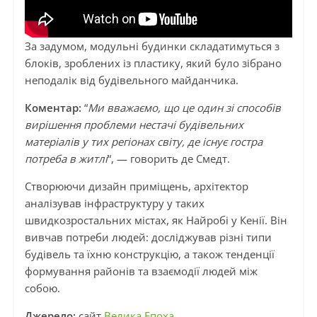
За задумом, модульні будинки складатимуться з
блоків, зроблених із пластику, який було зібрано
неподалік від будівельного майданчика.
Коментар:
“
Ми вважаємо, що це один зі способів
вирішення проблеми нестачі будівельних
матеріалів у тих регіонах світу, де існує гостра
потреба в житлі
“, — говорить де Смедт.
Створюючи дизайн приміщень, архітектор
аналізував інфраструктуру у таких
швидкозростальних містах, як Найробі у Кенії. Він
вивчав потреби людей: досліджував різні типи
будівель та їхню конструкцію, а також тенденції
формування районів та взаємодії людей між
собою.
Джерело:
сайт
Велика Епоха