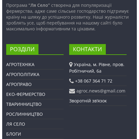
Програма
“Ля Село”
створена для популяризації
фермерства, адже саме сільське господарство підтримує
країну на шляху до успішного розвитку. Наші журналісти
зроблять усе, щоб перебування на нашому сайті було
максимально інформативним та цікавим.
РОЗДІЛИ
КОНТАКТИ
АГРОТЕХНІКА
Україна, м. Рівне, пров.
Робітничий, 6а
АГРОПОЛІТИКА
+38 067 364 71 72
АГРОПРАВО
agroc.news@gmail.com
ЕКО-ФЕРМЕРСТВО
Зворотній зв’язок
ТВАРИННИЦТВО
РОСЛИННИЦТВО
ЛЯ СЕЛО
БЛОГИ