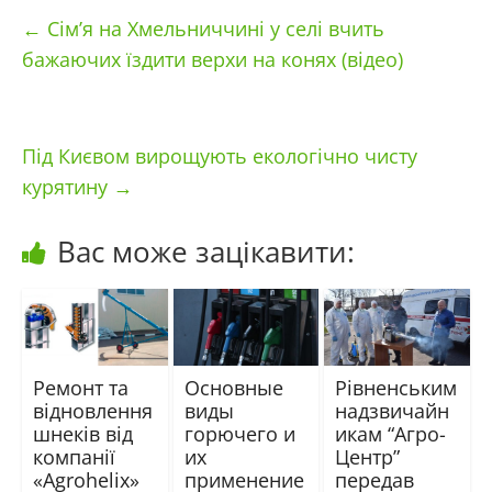
←
Сім’я на Хмельниччині у селі вчить
бажаючих їздити верхи на конях (відео)
Під Києвом вирощують екологічно чисту
курятину
→
Вас може зацікавити:
Ремонт та
Основные
Рівненським
відновлення
виды
надзвичайн
шнеків від
горючего и
икам “Агро-
компанії
их
Центр”
«Agrohelix»
применение
передав