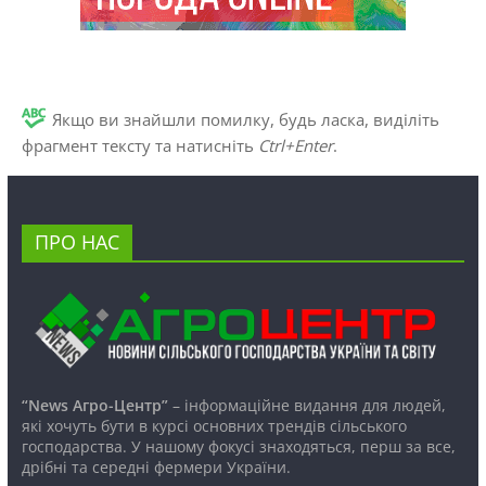
Якщо ви знайшли помилку, будь ласка, виділіть
фрагмент тексту та натисніть
Ctrl+Enter
.
ПРО НАС
“News Агро-Центр”
– інформаційне видання для людей,
які хочуть бути в курсі основних трендів сільського
господарства. У нашому фокусі знаходяться, перш за все,
дрібні та середні фермери України.