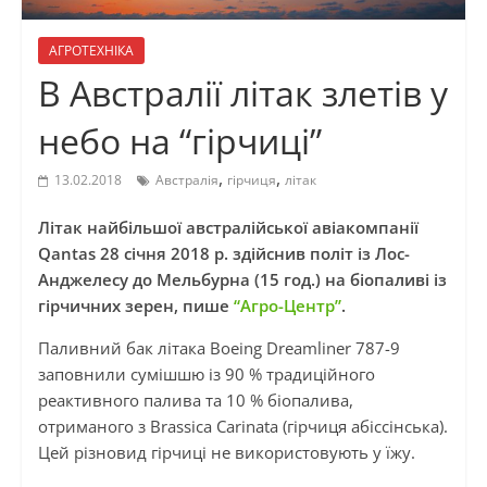
АГРОТЕХНІКА
В Австралії літак злетів у
небо на “гірчиці”
,
,
13.02.2018
Австралія
гірчиця
літак
Літак найбільшої австралійської авіакомпанії
Qantas 28 січня 2018 р. здійснив політ із Лос-
Анджелесу до Мельбурна (15 год.) на біопаливі із
гірчичних зерен, пише
“Агро-Центр”
.
Паливний бак літака Boeing Dreamliner 787-9
заповнили сумішшю із 90 % традиційного
реактивного палива та 10 % біопалива,
отриманого з Brassica Carinata (гірчиця абіссінська).
Цей різновид гірчиці не використовують у їжу.