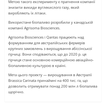
Метою такого експерименту є прагнення компанії
знизити викиди вуглекислого газу, який
виробляють їх літаки.
Використане біопаливо розробили у канадській
компанії Agrisoma Biosciences.
Agrisoma Biosciences і Qantas працюють над
формуванням для австралійських фермерів
крупних замовлень з вирощування абіссінської
гірчиці. Вони сподіваються, що до 2020 р. ця
гірчиця стане основною комерційною авіаційно-
біопаливною культурою в країні.
Мета цього проекту — вирощування в Австралії
Brassica Carinata принаймні на 400 тис. га, що
дозволить отримувати понад 200 млн л біопалива
щорічно.