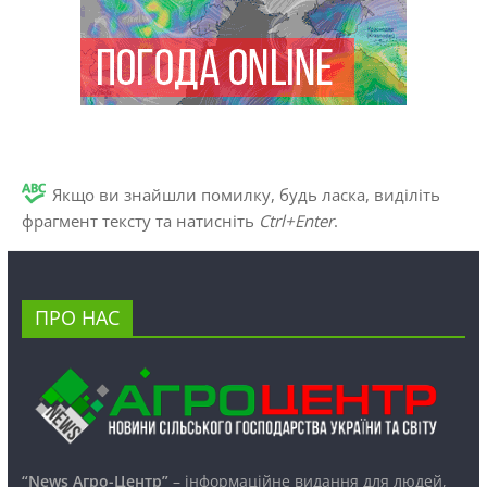
Якщо ви знайшли помилку, будь ласка, виділіть
фрагмент тексту та натисніть
Ctrl+Enter
.
ПРО НАС
“News Агро-Центр”
– інформаційне видання для людей,