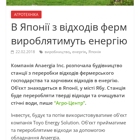
АГРОТЕХНІКА
В Японії з відходів ферм
вироблятимуть енергію
,
,
22.02.2018
виробництво
енергія
Японія
Компанія Anaergia Inc. розпочала будівництво
станції з переробки відходів фермерського
господарства та харчових відходів в енергію.
Об’єкт знаходиться в Японії, у місті Ябу. Станція
буде переробляти тверді відходи та очищувати
стічні води, пише
“Агро-Центр”
.
Інвестує, будує та потім використовуватиме об’єкт
компанія Toyo Energy Solution. Об’єкт прийматиме
та перероблятиме відходи за допомогою
обладнання Anaergia.