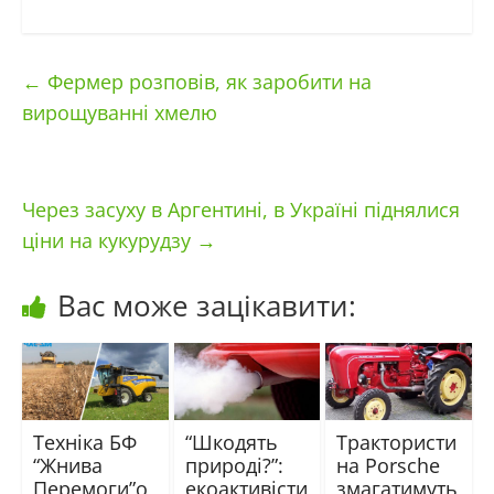
←
Фермер розповів, як заробити на
вирощуванні хмелю
Через засуху в Аргентині, в Україні піднялися
ціни на кукурудзу
→
Вас може зацікавити:
Техніка БФ
“Шкодять
Трактористи
“Жнива
природі?”:
на Porsche
Перемоги”о
екоактивісти
змагатимуть