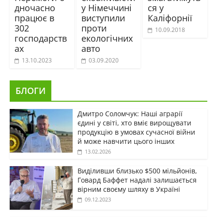
дночасно
у Німеччині
ся у
працює в
виступили
Каліфорнії
302
проти
10.09.2018
господарств
екологічних
ах
авто
13.10.2023
03.09.2020
БЛОГИ
Дмитро Соломчук: Наші аграрії
єдині у світі, хто вміє вирощувати
продукцію в умовах сучасної війни
й може навчити цього інших
13.02.2026
Виділивши близько $500 мільйонів,
Говард Баффет надалі залишається
вірним своєму шляху в Україні
09.12.2023