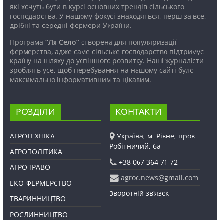
які хочуть бути в курсі основних трендів сільського
господарства. У нашому фокусі знаходяться, перш за все,
дрібні та середні фермери України.
Програма
“Ля Село”
створена для популяризації
фермерства, адже саме сільське господарство підтримує
країну на шляху до успішного розвитку. Наші журналісти
зроблять усе, щоб перебування на нашому сайті було
максимально інформативним та цікавим.
РОЗДІЛИ
КОНТАКТИ
АГРОТЕХНІКА
Україна, м. Рівне, пров.
Робітничий, 6а
АГРОПОЛІТИКА
+38 067 364 71 72
АГРОПРАВО
agroc.news@gmail.com
ЕКО-ФЕРМЕРСТВО
Зворотній зв’язок
ТВАРИННИЦТВО
РОСЛИННИЦТВО