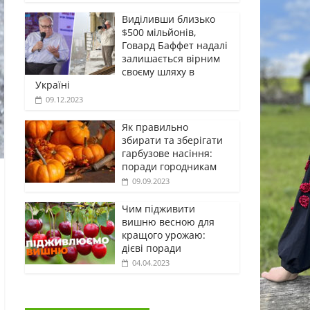
Виділивши близько
$500 мільйонів,
Говард Баффет надалі
залишається вірним
своєму шляху в
Україні
09.12.2023
Як правильно
збирати та зберігати
гарбузове насіння:
поради городникам
09.09.2023
Чим підживити
вишню весною для
кращого урожаю:
дієві поради
04.04.2023