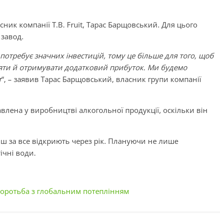
ник компанії T.B. Fruit, Тарас Барщовський. Для цього
 завод.
отребує значних інвестицій, тому це більше для того, щоб
ляти й отримувати додатковий прибуток. Ми будемо
т
“, – заявив Тарас Барщовський, власник групи компанії
кавлена у виробництві алкогольної продукції, оскільки він
іш за все відкриють через рік. Плануючи не лише
ічні води.
боротьба з глобальним потеплінням