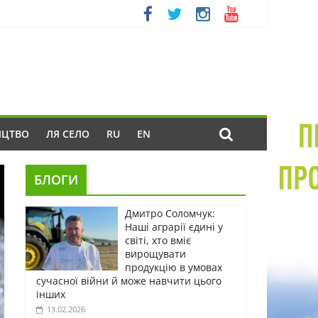
ИЦТВО
ЛЯ СЕЛО
RU
EN
БЛОГИ
Дмитро Соломчук:
Наші аграрії єдині у
світі, хто вміє
вирощувати
продукцію в умовах
сучасної війни й може навчити цього
інших
13.02.2026