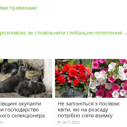
вими правилами
 розповіли, як сповільнити глобальне потепління
ківщині окупанти
Не запізніться з посівом:
и господарство
квіти, які на розсаду
кого селекціонера
потрібно сіяти взимку
22
28.11.2023