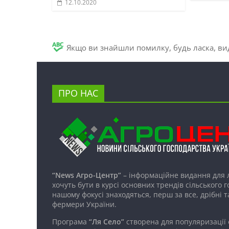
12.10.2020
Якщо ви знайшли помилку, будь ласка, вид
ПРО НАС
“News Агро-Центр”
– інформаційне видання для 
хочуть бути в курсі основних трендів сільського 
нашому фокусі знаходяться, перш за все, дрібні т
фермери України.
Програма
“Ля Село”
створена для популяризації