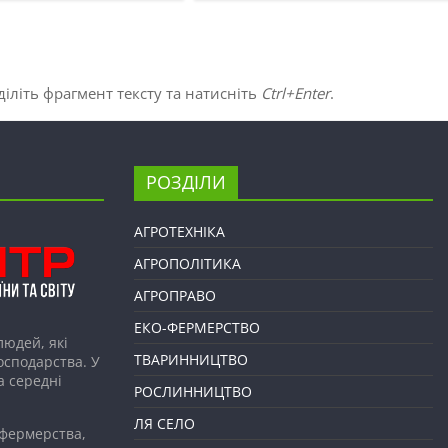
іліть фрагмент тексту та натисніть
Ctrl+Enter
.
РОЗДІЛИ
АГРОТЕХНІКА
АГРОПОЛІТИКА
АГРОПРАВО
ЕКО-ФЕРМЕРСТВО
людей, які
ТВАРИННИЦТВО
господарства. У
а середні
РОСЛИННИЦТВО
ЛЯ СЕЛО
 фермерства,