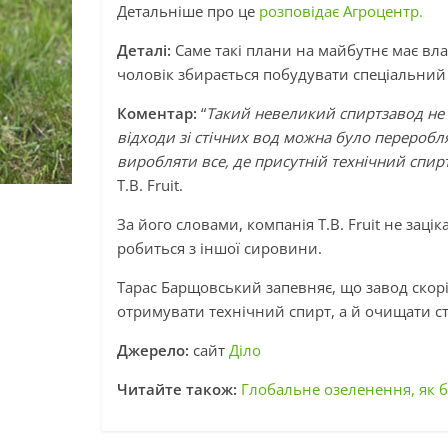
Детальніше про це
розповідає Агроцентр.
Деталі:
Саме такі плани на майбутнє має влас
чоловік збирається побудувати спеціальний
Коментар:
“
Такий невеликий спиртзавод не п
відходи зі стічних вод можна було перероб
виробляти все, де присутній технічний спир
T.B. Fruit.
За його словами, компанія T.B. Fruit не заці
робиться з іншої сировини.
Тарас Барщовський запевняє, що завод скор
отримувати технічний спирт, а й очищати ст
Джерело:
сайт
Діло
Читайте також:
Глобальне озеленення, як 