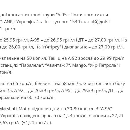
ані консалтингової групи “А-95”. Поточного тижня
 ANP, “Укрнафта” та ін. – усього 1540 станцій) двічі
1 грн/л.
25,95 грн/л, А-95 – до 26,95 грн/л і ДТ – до 27,00 грн/л. На
до 26,00 грн/л, на “п’ятірку” і дизпальне – до 27,00 грн/л.
альне на 50 коп./л. Так, ціна А-92 зросла до 29,99 грн/л,
а станціях “Паралель”, “Авантаж 7”, Mango, “Укр-Петроль” і
грн/л.
на 65 коп./л, бензин – на 58 коп./л. Glusco зі свого боку
./л: А-92 – до 26,39 грн/л, А-95 – до 29,39 грн/л, ДТ – до
орожчали на 60-70 коп./л.
Marshal і Motto підняли ціни на 30-80 коп./л. В “А-95”
Україні за тиждень зросла на 1,24 грн/л і становить 27,21
,63 грн/л (+1,21 грн / л).