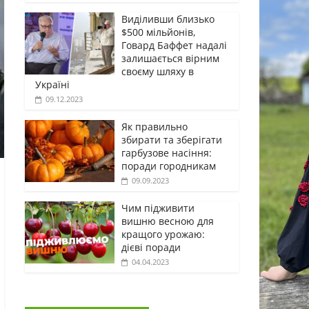
Виділивши близько
$500 мільйонів,
Говард Баффет надалі
залишається вірним
своєму шляху в
Україні
09.12.2023
Як правильно
збирати та зберігати
гарбузове насіння:
поради городникам
09.09.2023
Чим підживити
вишню весною для
кращого урожаю:
дієві поради
04.04.2023