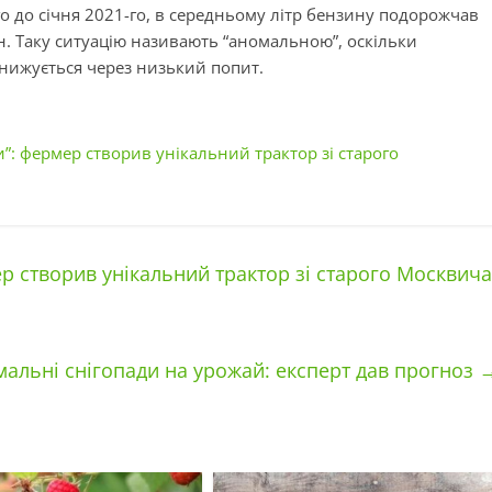
-го до січня 2021-го, в середньому літр бензину подорожчав
рн. Таку ситуацію називають “аномальною”, оскільки
знижується через низький попит.
и”: фермер створив унікальний трактор зі старого
ер створив унікальний трактор зі старого Москвича
мальні снігопади на урожай: експерт дав прогноз