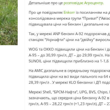
Детальніше про це
розповідає Агроцентр.
Про це повідомляє
Enkorr
із посиланням на д
консолідована мережа групи “Приват” (“Авіас”,
підвищувала ціни на бензин і дизпальне на 
Так, у мережі ANP бензин А-92 подорожчав до 
станціях “Укрнафти” ціни на “двійку” виросли 
WOG та ОККО підвищили ціни на бензин і дизп
А-95 – до 30,99 грн/л, ДТ – до 29,99 грн/л. Н
SUNOIL ціни підвищили приблизно на 1-1,6 
На AMIC дизпальне в середньому подорожчало 
підвищила ціни на всі види пального на 64 коп
28,39 грн/л . У мережі KLO бензини і ДП под
Мережі Shell, “БРСМ-Нафта”, UPG, BVS, Chipo, 
зазначають, що середня ціна бензину А-92 в 
грн/л, А-95 – 28,22 грн/л (+1,23 грн/л), ДТ – 27