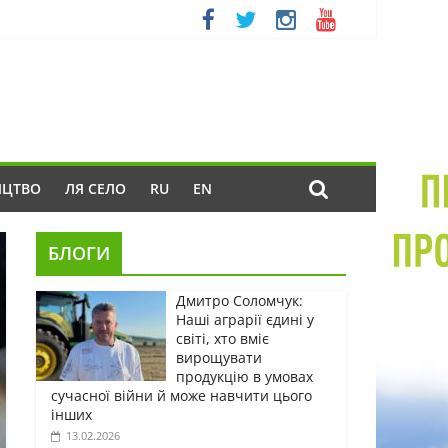
ИЦТВО
ЛЯ СЕЛО
RU
EN
БЛОГИ
Дмитро Соломчук:
Наші аграрії єдині у
світі, хто вміє
вирощувати
продукцію в умовах
сучасної війни й може навчити цього
інших
13.02.2026