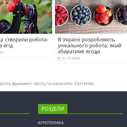
ці створили робота-
В Україні розробляють
 ягід
унікального робота, який
збиратиме ягоди
20
21.10.2020
іліть фрагмент тексту та натисніть
Ctrl+Enter
.
РОЗДІЛИ
АГРОТЕХНІКА