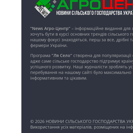
“News Агро-Центр”
– інформаційне видання для 
хочуть бути в курсі основних трендів сільського 
нашому фокусі знаходяться, перш за все, дрібні т
фермери України.
Програма
“Ля Село”
створена для популяризації
адже саме сільське господарство підтримує країн
успішного розвитку. Наші журналісти зроблять ус
перебування на нашому сайті було максимально
інформативним та цікавим.
© 2026
НОВИНИ СІЛЬСЬКОГО ГОСПОДАРСТВА УКР
Використання усіх матеріалів, розміщених на ін