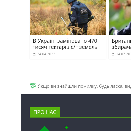
В Україні заміновано 470
Британ
тисяч гектарів с/г земель
збирача
24.04.2023
14.07.20
Якщо ви знайшли помилку, будь ласка, вид
ПРО НАС