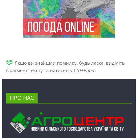
Якщо ви знайшли помилку, будь ласка, виділіть
фрагмент тексту та натисніть
Ctrl+Enter
.
ПРО НАС