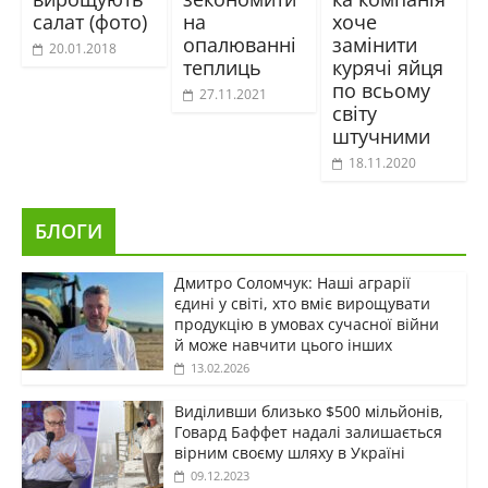
салат (фото)
на
хоче
опалюванні
замінити
20.01.2018
теплиць
курячі яйця
по всьому
27.11.2021
світу
штучними
18.11.2020
БЛОГИ
Дмитро Соломчук: Наші аграрії
єдині у світі, хто вміє вирощувати
продукцію в умовах сучасної війни
й може навчити цього інших
13.02.2026
Виділивши близько $500 мільйонів,
Говард Баффет надалі залишається
вірним своєму шляху в Україні
09.12.2023