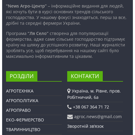
“News Агро-Центр”
– інформаційне видання для людей,
які хочуть бути в курсі основних трендів сільського
господарства. У нашому фокусі знаходяться, перш за все,
дрібні та середні фермери України.
Програма
“Ля Село”
створена для популяризації
фермерства, адже саме сільське господарство підтримує
країну на шляху до успішного розвитку. Наші журналісти
зроблять усе, щоб перебування на нашому сайті було
максимально інформативним та цікавим.
РОЗДІЛИ
КОНТАКТИ
АГРОТЕХНІКА
Україна, м. Рівне, пров.
Робітничий, 6а
АГРОПОЛІТИКА
+38 067 364 71 72
АГРОПРАВО
agroc.news@gmail.com
ЕКО-ФЕРМЕРСТВО
Зворотній зв’язок
ТВАРИННИЦТВО