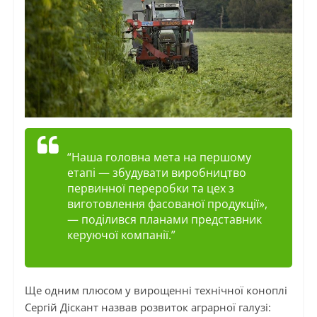
“Наша головна мета на першому
етапі — збудувати виробництво
первинної переробки та цех з
виготовлення фасованої продукції»,
— поділився планами представник
керуючої компанії.”
Ще одним плюсом у вирощенні технічної коноплі
Сергій Діскант назвав розвиток аграрної галузі: