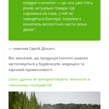
ковдри з коноплі — це, ось уже п’ять
років, актуальні товари. Ця
сировина не гниє, у ній не
заводяться бактерії, тканина з
конопель екологічно чиста, вона
дихає”,
— пояснив Сергій Діскант.
Він зазначив, що продукція коноплі широко
застосовується у будівництві, медицині та
харчовій промисловості.
Село і дрони: як використовують технології в
сільському господарстві