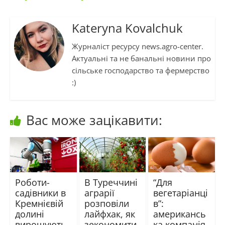
Kateryna Kovalchuk
Журналіст ресурсу news.agro-center.
Актуальні та не банальні новини про
сільське господарство та фермерство
:)
Вас може зацікавити:
Роботи-
В Туреччині
“Для
садівники в
аграрії
вегетаріанці
Кремнієвій
розповіли
в”:
долині
лайфхак, як
американсь
вирощують
зекономити
ка компанія