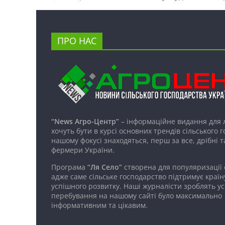
ПРО НАС
“News Агро-Центр”
– інформаційне видання для 
хочуть бути в курсі основних трендів сільського 
нашому фокусі знаходяться, перш за все, дрібні т
фермери України.
Програма
“Ля Село”
створена для популяризації
адже саме сільське господарство підтримує країн
успішного розвитку. Наші журналісти зроблять ус
перебування на нашому сайті було максимально
інформативним та цікавим.