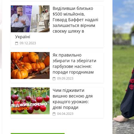
Виділивши близько
$500 мільйонів,
Говард Баффет надалі
залишається вірним
своєму шляху в
Україні
09.12.2023
Як правильно
збирати та зберігати
гарбузове насіння:
поради городникам
09.09.2023
Чим підживити
вишню весною для
кращого урожаю:
дієві поради
04.04.2023