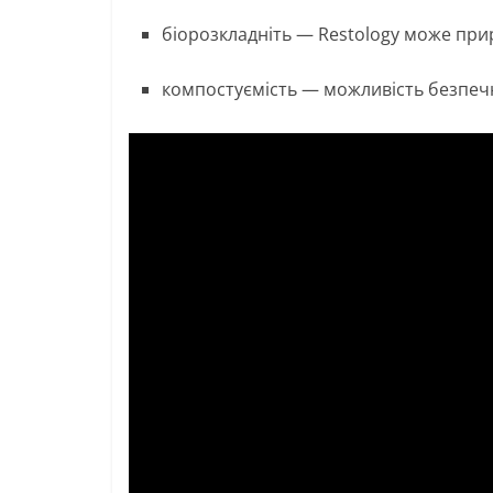
біорозкладніть — Restology може при
компостуємість — можливість безпечно