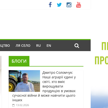
ИЦТВО
ЛЯ СЕЛО
RU
EN
БЛОГИ
Дмитро Соломчук:
Наші аграрії єдині у
світі, хто вміє
вирощувати
продукцію в умовах
сучасної війни й може навчити цього
інших
13.02.2026