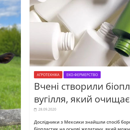
АГРОТЕХНІКА
ЕКО-ФЕРМЕРСТВО
Вчені створили біопл
вугілля, який очищає
28.09.2020
Дослідники з Мексики знайшли спосіб бор
біопластик на основі желатину, який можн