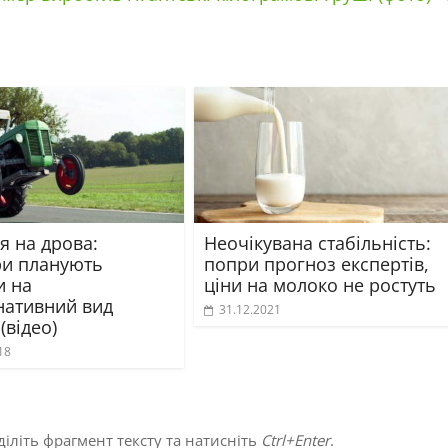
я на дрова:
Неочікувана стабільність:
и планують
попри прогноз експертів,
и на
ціни на молоко не ростуть
нативний вид
31.12.2021
(відео)
18
іліть фрагмент тексту та натисніть
Ctrl+Enter
.