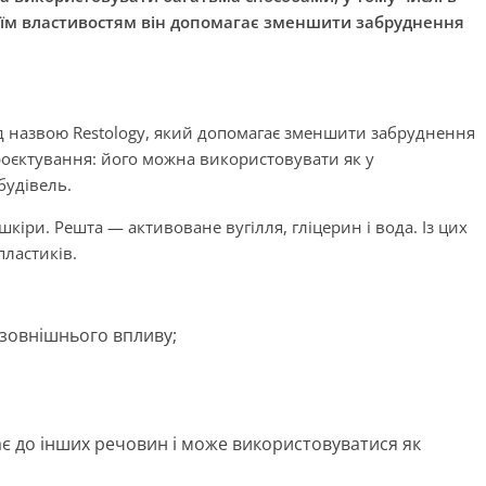
своїм властивостям він допомагає зменшити забруднення
д назвою Restology, який допомагає зменшити забруднення
проєктування: його можна використовувати як у
будівель.
шкіри. Решта — активоване вугілля, гліцерин і вода. Із цих
пластиків.
 зовнішнього впливу;
ає до інших речовин і може використовуватися як