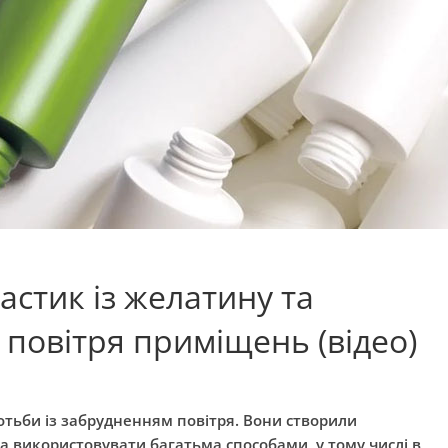
астик із желатину та
 повітря приміщень (відео)
отьби із забрудненням повітря. Вони створили
а використовувати багатьма способами, у тому числі в