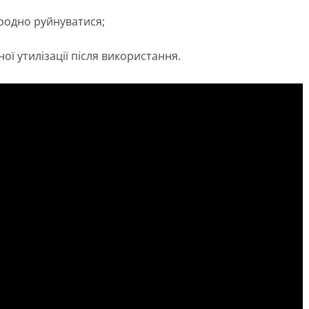
родно руйнуватися;
ї утилізації після використання.