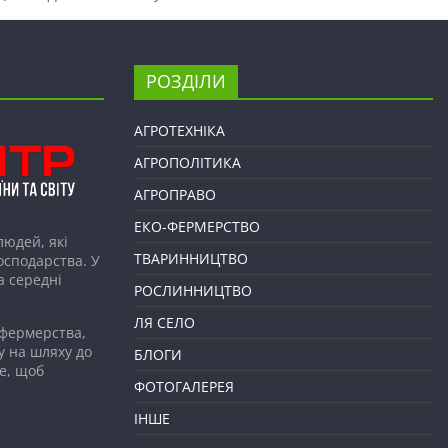
РОЗДІЛИ
АГРОТЕХНІКА
АГРОПОЛІТИКА
АГРОПРАВО
ЕКО-ФЕРМЕРСТВО
людей, які
ТВАРИННИЦТВО
господарства. У
а середні
РОСЛИННИЦТВО
ЛЯ СЕЛО
 фермерства,
у на шляху до
БЛОГИ
е, щоб
ФОТОГАЛЕРЕЯ
ІНШЕ