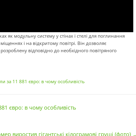
х як модульну систему у стінах і стелі для поглинання
іщеннях і на відкритому повітрі. Він дозволяє
 розроблену відповідно до необхідного повітряного
ли за 11 881 євро: в чому особливість
881 євро: в чому особливість
мер виростив гігантські кілограмові груші (фото)