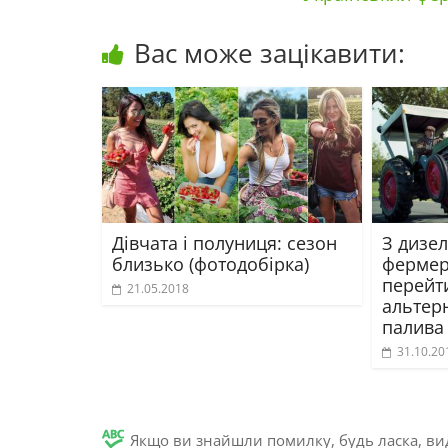
Вас може зацікавити:
Дівчата і полуниця: сезон
З дизел
близько (фотодобірка)
фермер
перейт
21.05.2018
альтер
палива 
31.10.20
Якщо ви знайшли помилку, будь ласка, вид