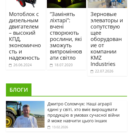
Мотоблок с
“Замінять
Зерновые
дизельным
ліхтарі”:
элеваторы и
двигателем
вчені
сопутствую
– высокий
створюють
щее
КПД,
рослини, які
оборудован
экономично
зможуть
ие от
сть и
випромінюв
компании
надежность
ати світло
KMZ
Industries
26.06.2024
18.07.2020
22.07.2026
БЛОГИ
Дмитро Соломчук: Наші аграрії
єдині у світі, хто вміє вирощувати
продукцію в умовах сучасної війни
й може навчити цього інших
13.02.2026