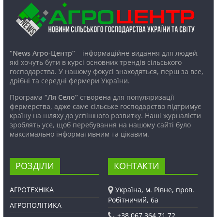
“News Агро-Центр”
– інформаційне видання для людей,
які хочуть бути в курсі основних трендів сільського
господарства. У нашому фокусі знаходяться, перш за все,
дрібні та середні фермери України.
Програма
“Ля Село”
створена для популяризації
фермерства, адже саме сільське господарство підтримує
країну на шляху до успішного розвитку. Наші журналісти
зроблять усе, щоб перебування на нашому сайті було
максимально інформативним та цікавим.
РОЗДІЛИ
КОНТАКТИ
АГРОТЕХНІКА
Україна, м. Рівне, пров.
Робітничий, 6а
АГРОПОЛІТИКА
+38 067 364 71 72