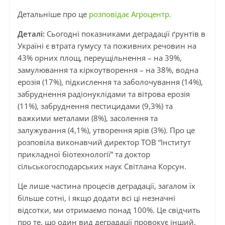
Детальніше про це
розповідає Агроцентр.
Деталі:
Сьогодні показниками деградації ґрунтів в
Україні є втрата гумусу та поживних речовин на
43% орних площ, переущільнення – на 39%,
замулювання та кіркоутворення – на 38%, водна
ерозія (17%), підкислення та заболочування (14%),
забруднення радіонуклідами та вітрова ерозія
(11%), забруднення пестицидами (9,3%) та
важкими металами (8%), засолення та
залужування (4,1%), утворення ярів (3%). Про це
розповіла виконавчий директор ТОВ “Інститут
прикладної біотехнології” та доктор
сільськогосподарських наук Світлана Корсун.
Це лише частина процесів деградації, загалом їх
більше сотні, і якщо додати всі ці незначні
відсотки, ми отримаємо понад 100%. Це свідчить
про те, що один вид деградації провокує інший.