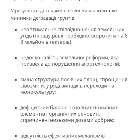
У результаті досліджень вчені визначили такі
чинники деградації ґрунтів:
неоптимальне співвідношення земельних
угідь (площу ріллі необхідно скоротити на 6-
8 мільйонів гектарів);
недосконалість земельної реформи, яка
призвела до порушення агротехнологій;
зміна структури посівних площ, спрощення
сівозміни, у ряді випадків переходи на
монокультуру;
дефіцитний баланс основних поживних
елементів і органічних речовин,
спричинені низькими дозами добрив;
відсутність ефективних механізмів