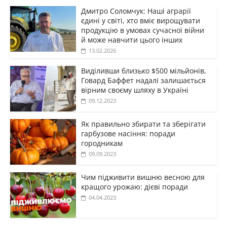
Дмитро Соломчук: Наші аграрії
єдині у світі, хто вміє вирощувати
продукцію в умовах сучасної війни
й може навчити цього інших
13.02.2026
Виділивши близько $500 мільйонів,
Говард Баффет надалі залишається
вірним своєму шляху в Україні
09.12.2023
Як правильно збирати та зберігати
гарбузове насіння: поради
городникам
09.09.2023
Чим підживити вишню весною для
кращого урожаю: дієві поради
04.04.2023