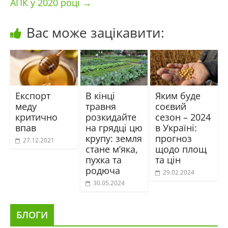
АПК у 2020 році
→
Вас може зацікавити:
Експорт
В кінці
Яким буде
меду
травня
соєвий
критично
розкидайте
сезон – 2024
впав
на грядці цю
в Україні:
крупу: земля
прогноз
27.12.2021
стане м’яка,
щодо площ
пухка та
та цін
родюча
29.02.2024
30.05.2024
БЛОГИ