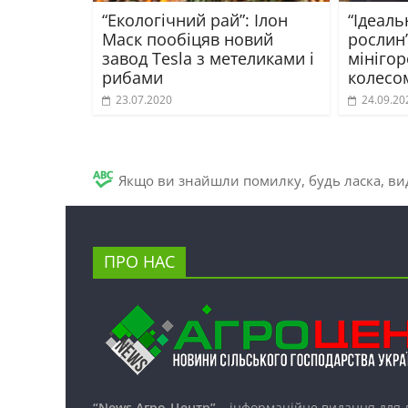
“Екологічний рай”: Ілон
“Ідеал
Маск пообіцяв новий
рослин”
завод Tesla з метеликами і
мінігор
рибами
колесом
23.07.2020
24.09.20
Якщо ви знайшли помилку, будь ласка, вид
ПРО НАС
“News Агро-Центр”
– інформаційне видання для 