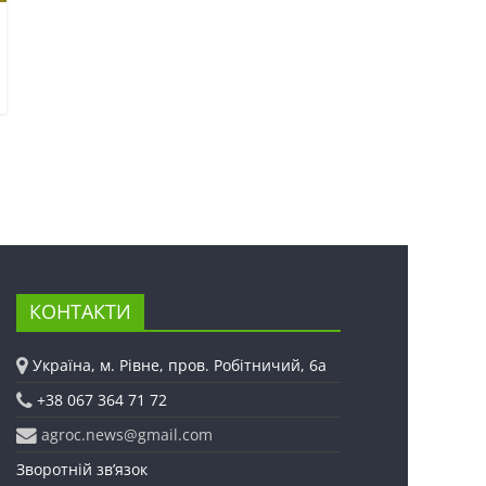
КОНТАКТИ
Україна, м. Рівне, пров. Робітничий, 6а
+38 067 364 71 72
agroc.news@gmail.com
Зворотній зв’язок