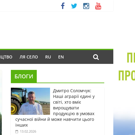
ИЦТВО
ЛЯ СЕЛО
RU
EN
БЛОГИ
Дмитро Соломчук:
Наші аграрії єдині у
світі, хто вміє
вирощувати
продукцію в умовах
сучасної війни й може навчити цього
інших
13.02.2026