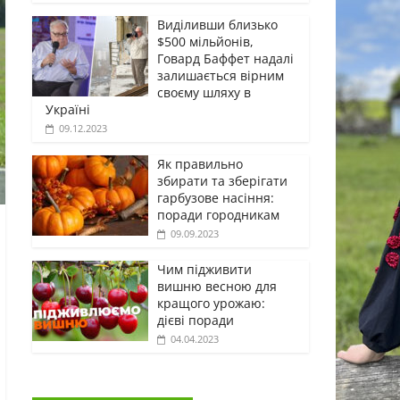
Виділивши близько
$500 мільйонів,
Говард Баффет надалі
залишається вірним
своєму шляху в
Україні
09.12.2023
Як правильно
збирати та зберігати
гарбузове насіння:
поради городникам
09.09.2023
Чим підживити
вишню весною для
кращого урожаю:
дієві поради
04.04.2023