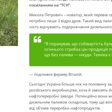
посиланням на “ТСН”.
Микола
Петрович –
новатор, який перевів с
потрібно лише 3 відра дров. Такий вид пал
ніхто відчувають подорожчання дизельного
“Я порахував, що собівартість бул
осіннього стрибка цін продукція
що без палива — нікуди. Техніка є 
— поділився фермер Віталій.
Сьогодні Україна більше ніж на половину з
російського виробництва, хоча й завозять йо
нафтопереробні заводи. Потенційно вони м
дизельним паливом складніше, тому що вон
від об’ємів
переробки
нафтопродуктів.