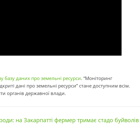
у базу даних про земельні ресурси
. “Моніторинг
дкриті дані про земельні ресурси” стане доступним всім.
ти органів державної влади.
оди: на Закарпатті фермер тримає стадо буйволів