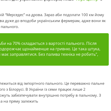
вій “Мерседес” на дрова. Зараз аби подолати 100 км йому
ива дуже до вподоби українським фермерам, адже вони як
 пального.
ьби на 70% складається з вартості пального. Після
 подорожчає щонайменше на гривню. Це така штука,
і має заправлятися. Без палива техніка не робить”,
алежиться від імпортного пального. Це переважно пальне
го з Білорусі. В України із семи працює лише 2
ожуть забезпечувати внутрішню потребу в пальному. З
а на пряму залежить