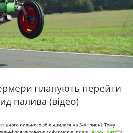
фермери планують перейти
ид палива (відео)
зельного пального збільшилася на 3-4 гривні. Тому
уальні для українських фермерів, пише
“Агро-Центр”
з