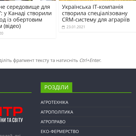
ьне середовище для
Українська ІТ-компанія
: у Канаді створили
створила спеціалізовану
од із обертовим
CRM-систему для аграріїв
 (відео)
23.01.2021
20
іліть фрагмент тексту та натисніть
Ctrl+Enter
.
РОЗДІЛИ
АГРОТЕХНІКА
АГРОПОЛІТИКА
АГРОПРАВО
ЕКО-ФЕРМЕРСТВО
людей, які