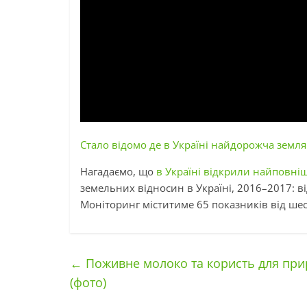
Стало відомо де в Україні найдорожча земля
Нагадаємо, що
в Україні відкрили найповніш
земельних відносин в Україні, 2016–2017: ві
Моніторинг міститиме 65 показників від шес
←
Поживне молоко та користь для прир
(фото)