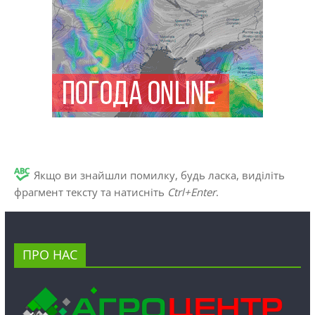
Якщо ви знайшли помилку, будь ласка, виділіть
фрагмент тексту та натисніть
Ctrl+Enter
.
ПРО НАС