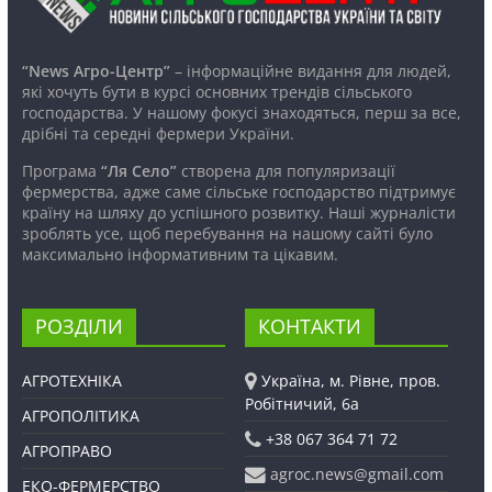
“News Агро-Центр”
– інформаційне видання для людей,
які хочуть бути в курсі основних трендів сільського
господарства. У нашому фокусі знаходяться, перш за все,
дрібні та середні фермери України.
Програма
“Ля Село”
створена для популяризації
фермерства, адже саме сільське господарство підтримує
країну на шляху до успішного розвитку. Наші журналісти
зроблять усе, щоб перебування на нашому сайті було
максимально інформативним та цікавим.
РОЗДІЛИ
КОНТАКТИ
АГРОТЕХНІКА
Україна, м. Рівне, пров.
Робітничий, 6а
АГРОПОЛІТИКА
+38 067 364 71 72
АГРОПРАВО
agroc.news@gmail.com
ЕКО-ФЕРМЕРСТВО