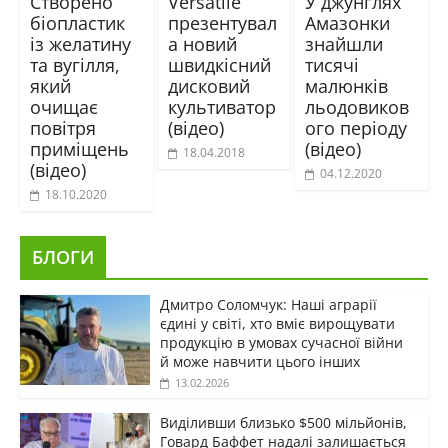
Створено
Versatile
У джунглях
біопластик
презентувал
Амазонки
із желатину
а новий
знайшли
та вугілля,
швидкісний
тисячі
який
дисковий
малюнків
очищає
культиватор
льодовиков
повітря
(відео)
ого періоду
приміщень
(відео)
18.04.2018
(відео)
04.12.2020
18.10.2020
БЛОГИ
Дмитро Соломчук: Наші аграрії
єдині у світі, хто вміє вирощувати
продукцію в умовах сучасної війни
й може навчити цього інших
13.02.2026
Виділивши близько $500 мільйонів,
Говард Баффет надалі залишається