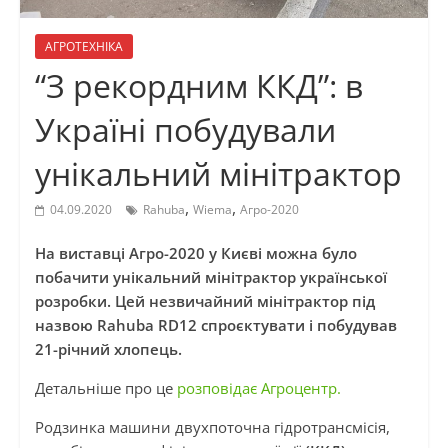
АГРОТЕХНІКА
“З рекордним ККД”: в
Україні побудували
унікальний мінітрактор
,
,
04.09.2020
Rahuba
Wiema
Агро-2020
На виставці Агро-2020 у Києві можна було
побачити унікальний мінітрактор української
розробки. Цей незвичайний мінітрактор під
назвою Rahuba RD12 спроєктувати і побудував
21-річний хлопець.
Детальніше про це
розповідає Агроцентр.
Родзинка машини двухпоточна гідротрансмісія,