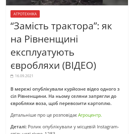
АГРОТЕХНІКА
“Замість трактора”: як
на Рівненщині
експлуатують
євробляхи (ВІДЕО)
16.09.2021
В мережі опублікували курйозне відео одного з
сіл Рівненщини. На ньому селяни запрягли до
євробляхи воза, щоб перевозити картоплю.
Детальніше про це розповідає
Агроцентр.
Деталі:
Ролик опублікували у місцевій Instagram-
спільноті rivne_1283.