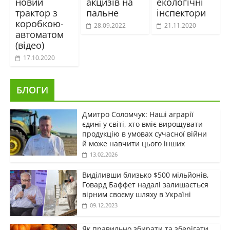
новий
акцизів на
екологічні
трактор з
пальне
інспектори
коробкою-
28.09.2022
21.11.2020
автоматом
(відео)
17.10.2020
БЛОГИ
Дмитро Соломчук: Наші аграрії
єдині у світі, хто вміє вирощувати
продукцію в умовах сучасної війни
й може навчити цього інших
13.02.2026
Виділивши близько $500 мільйонів,
Говард Баффет надалі залишається
вірним своєму шляху в Україні
09.12.2023
Як правильно збирати та зберігати