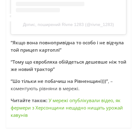
Допис, поширений Rivne 1283 (@rivne_1283)
“Якщо вона повнопривідна то особо і не відчула
той прицеп картоплі”
“Тому що євробляха обійдеться дешевше ніж той
же новий трактор”
“Шо тільки не побачиш на Рівненщині)))”
, –
коментують рівняни в мережі.
Читайте також:
У мережі опублікували відео, як
фермери з Херсонщини нещадно нищать урожай
кавунів