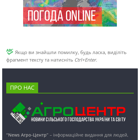
Якщо ви знайшли помилку, будь ласка, виділіть
фрагмент тексту та натисніть
Ctrl+Enter
.
ПРО НАС
“News Агро-Центр”
– інформаційне видання для людей,