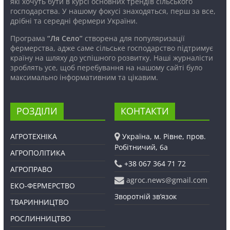
які хочуть бути в курсі основних трендів сільського
господарства. У нашому фокусі знаходяться, перш за все,
дрібні та середні фермери України.
Програма
“Ля Село”
створена для популяризації
фермерства, адже саме сільське господарство підтримує
країну на шляху до успішного розвитку. Наші журналісти
зроблять усе, щоб перебування на нашому сайті було
максимально інформативним та цікавим.
РОЗДІЛИ
КОНТАКТИ
АГРОТЕХНІКА
Україна, м. Рівне, пров.
Робітничий, 6а
АГРОПОЛІТИКА
+38 067 364 71 72
АГРОПРАВО
agroc.news@gmail.com
ЕКО-ФЕРМЕРСТВО
Зворотній зв’язок
ТВАРИННИЦТВО
РОСЛИННИЦТВО