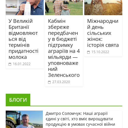
У Великій
Кабмін
Міжнародни
Британії
збереже
й день
відмовляют
передбачен
сільських
ься від
у в бюджеті
жінок:
термінів
підтримку
історія свята
придатності
аграріїв на 4
15.10.2022
молока
мільярди —
уповноваже
16.01.2022
ний
Зеленського
27.03.2020
БЛОГИ
Дмитро Соломчук: Наші аграрії
єдині у світі, хто вміє вирощувати
продукцію в умовах сучасної війни