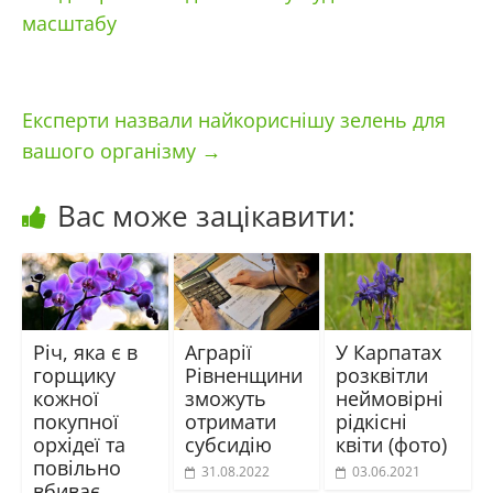
масштабу
Експерти назвали найкориснішу зелень для
вашого організму
→
Вас може зацікавити:
Річ, яка є в
Аграрії
У Карпатах
горщику
Рівненщини
розквітли
кожної
зможуть
неймовірні
покупної
отримати
рідкісні
орхідеї та
субсидію
квіти (фото)
повільно
31.08.2022
03.06.2021
вбиває