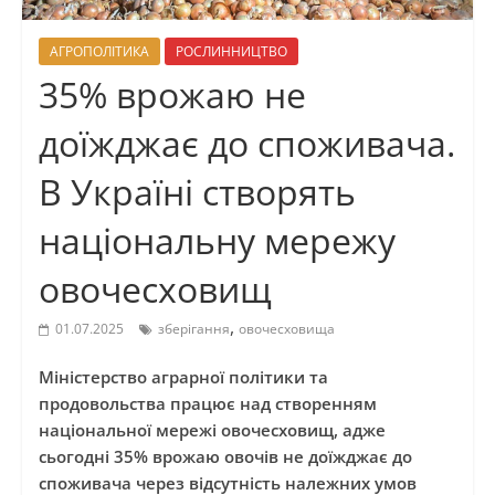
АГРОПОЛІТИКА
РОСЛИННИЦТВО
35% врожаю не
доїжджає до споживача.
В Україні створять
національну мережу
овочесховищ
,
01.07.2025
зберігання
овочесховища
Міністерство аграрної політики та
продовольства працює над створенням
національної мережі овочесховищ, адже
сьогодні 35% врожаю овочів не доїжджає до
споживача через відсутність належних умов