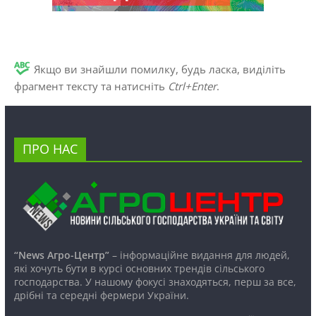
Якщо ви знайшли помилку, будь ласка, виділіть
фрагмент тексту та натисніть
Ctrl+Enter
.
ПРО НАС
“News Агро-Центр”
– інформаційне видання для людей,
які хочуть бути в курсі основних трендів сільського
господарства. У нашому фокусі знаходяться, перш за все,
дрібні та середні фермери України.