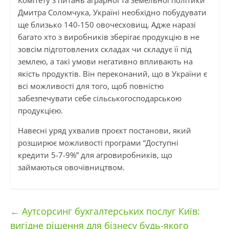
Комітету з питань аграрної та земельної політики
Дмитра Соломчука, Україні необхідно побудувати
ще близько 140-150 овочесховищ. Адже наразі
багато хто з виробників зберігає продукцію в не
зовсім підготовлених складах чи складує її під
землею, а такі умови негативно впливають на
якість продуктів. Він переконаний, що в України є
всі можливості для того, щоб повністю
забезпечувати себе сільськогосподарською
продукцією.
Навесні уряд ухвалив проєкт постанови, який
розширює можливості програми “Доступні
кредити 5-7-9%” для агровиробників, що
займаються овочівництвом.
←
Аутсорсинг бухгалтерських послуг Київ:
вигідне рішення для бізнесу будь-якого