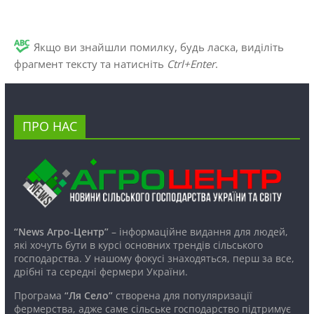
Якщо ви знайшли помилку, будь ласка, виділіть
фрагмент тексту та натисніть
Ctrl+Enter
.
ПРО НАС
“News Агро-Центр”
– інформаційне видання для людей,
які хочуть бути в курсі основних трендів сільського
господарства. У нашому фокусі знаходяться, перш за все,
дрібні та середні фермери України.
Програма
“Ля Село”
створена для популяризації
фермерства, адже саме сільське господарство підтримує