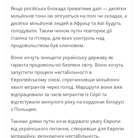
Якщо російська блокада триватиме далі — десятки
мільйонів тонн їжі зіпсуються на полі чи складах, а
десятки мільйонів людей в Африці та Азії будуть
голодувати. Таким чином путін повторює дії
сталіна та гітлера, для яких контроль над
продовольством був ключовим.
Вони хочуть знищити українську державу як
гаранта продовольчої безпеки світу. Вони хочуть
запустити процеси нестабільності в
Європейському союзі, спричинивши мільйонні
хвилі мігрантів через голод. Маршрути вони вже
відпрацювали за часів мігрантів із Сирії та
відтестували минулого року на кордонах білорусі
з Польщею.
Такими діями путін хоче відірвати увагу Європи
від українського питання, створивши для Європи
міграційну, економічну нестабільність.