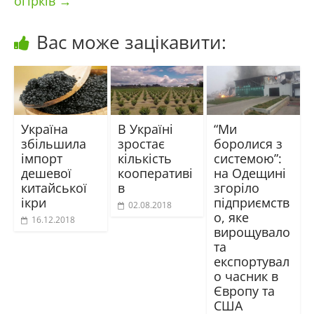
огірків
→
Вас може зацікавити:
Україна
В Україні
“Ми
збільшила
зростає
боролися з
імпорт
кількість
системою”:
дешевої
кооперативі
на Одещині
китайської
в
згоріло
ікри
підприємств
02.08.2018
о, яке
16.12.2018
вирощувало
та
експортувал
о часник в
Європу та
США