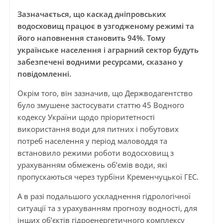
Зазначається, що каскад дніпровських
водосховищ працює в узгодженому режимі та
його наповнення становить 94%. Тому
українське населення і аграрний сектор будуть
забезпечені водними ресурсами, сказано у
повідомленні.
Окрім того, він зазначив, що Держводагентство
було змушене застосувати статтю 45 Водного
кодексу України щодо пріоритетності
використання води для питних і побутових
потреб населення у період маловоддя та
встановило режими роботи водосховищ з
урахуванням обмежень об’ємів води, які
пропускаються через турбіни Кременчуцької ГЕС.
А в разі подальшого ускладнення гідрологічної
ситуації та з урахуванням прогнозу водності, для
інших об’єктів гідроенергетичного комплексу