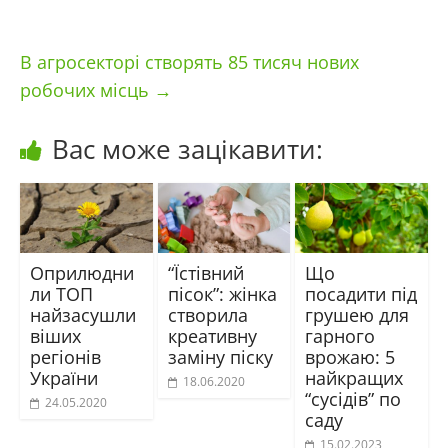
В агросекторі створять 85 тисяч нових
робочих місць
→
Вас може зацікавити:
Оприлюдни
“Їстівний
Що
ли ТОП
пісок”: жінка
посадити під
найзасушли
створила
грушею для
віших
креативну
гарного
регіонів
заміну піску
врожаю: 5
України
найкращих
18.06.2020
“сусідів” по
24.05.2020
саду
15.02.2023