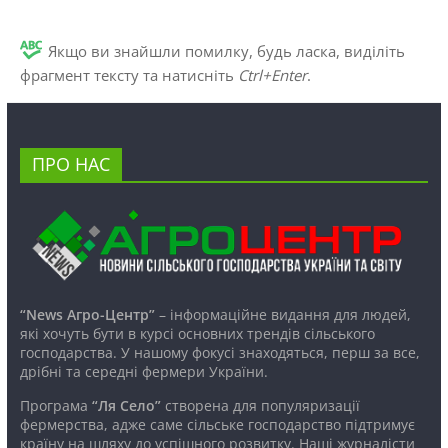
Якщо ви знайшли помилку, будь ласка, виділіть
фрагмент тексту та натисніть
Ctrl+Enter
.
ПРО НАС
“News Агро-Центр”
– інформаційне видання для людей,
які хочуть бути в курсі основних трендів сільського
господарства. У нашому фокусі знаходяться, перш за все,
дрібні та середні фермери України.
Програма
“Ля Село”
створена для популяризації
фермерства, адже саме сільське господарство підтримує
країну на шляху до успішного розвитку. Наші журналісти