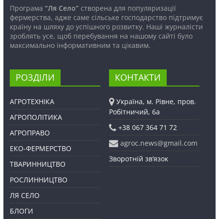
Програма
“Ля Село”
створена для популяризації
фермерства, адже саме сільське господарство підтримує
країну на шляху до успішного розвитку. Наші журналісти
зроблять усе, щоб перебування на нашому сайті було
максимально інформативним та цікавим.
РОЗДІЛИ
КОНТАКТИ
АГРОТЕХНІКА
Україна, м. Рівне, пров.
Робітничий, 6а
АГРОПОЛІТИКА
+38 067 364 71 72
АГРОПРАВО
agroc.news@gmail.com
ЕКО-ФЕРМЕРСТВО
Зворотній зв’язок
ТВАРИННИЦТВО
РОСЛИННИЦТВО
ЛЯ СЕЛО
БЛОГИ