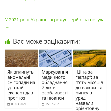
У 2021 році Україні загрожує серйозна посуха
→
Вас може зацікавити:
Як вплинуть
Маркування
“Ціна за
аномальні
медичного
гектар”: за
снігопади на
обладнання
п’ять місяців
урожай:
й ліків:
до відкриття
експерт дав
особливості
ринку в
прогноз
та нюанси
уряді
назвали
01.03.2021
15.07.2021
орієнтовну