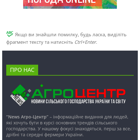
Якщо ви знайшли помилку, будь ласка, виділіть
фрагмент тексту та натисніть
Ctrl+Enter
.
ПРО НАС
“News Агро-Центр”
– інформаційне видання для людей,
які хочуть бути в курсі основних трендів сільського
господарства. У нашому фокусі знаходяться, перш за все,
дрібні та середні фермери України.