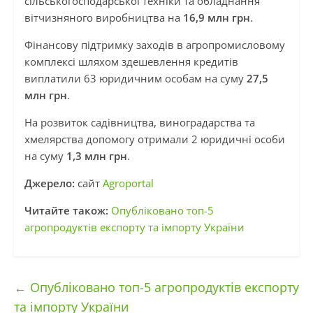
сільськогосподарської техніки та обладнання
вітчизняного виробництва на
16,9 млн грн
.
Фінансову підтримку заходів в агропромисловому
комплексі шляхом здешевлення кредитів
виплатили 63 юридичним особам на суму
27,5
млн грн
.
На розвиток садівництва, виноградарства та
хмелярства допомогу отримали 2 юридичні особи
на суму
1,3 млн грн
.
Джерело:
сайт
Agroportal
Читайте також:
Опубліковано топ-5
агропродуктів експорту та імпорту України
←
Опубліковано топ-5 агропродуктів експорту
та імпорту України