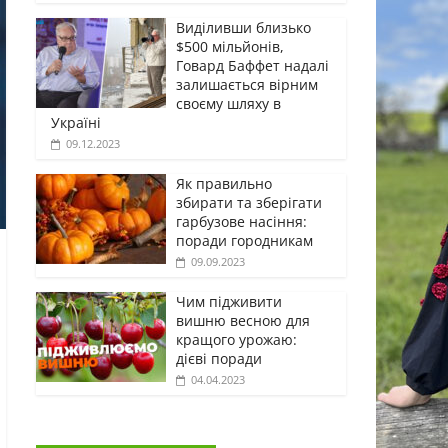
Виділивши близько
$500 мільйонів,
Говард Баффет надалі
залишається вірним
своєму шляху в
Україні
09.12.2023
Як правильно
збирати та зберігати
гарбузове насіння:
поради городникам
09.09.2023
Чим підживити
вишню весною для
кращого урожаю:
дієві поради
04.04.2023