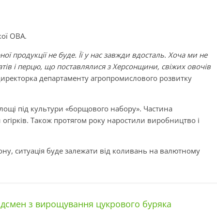
ої ОВА.
ої продукції не буде. Її у нас завжди вдосталь. Хоча ми не
тів і перцю, що поставлялися з Херсонщини, свіжих овочів
 директорка департаменту агропромислового розвитку
площі під культури «борщового набору». Частина
огірків. Також протягом року наростили виробництво і
дону, ситуація буде залежати від коливань на валютному
рдсмен з вирощування цукрового буряка