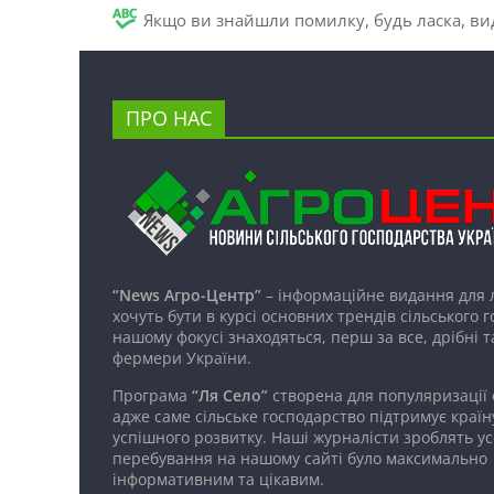
Якщо ви знайшли помилку, будь ласка, вид
ПРО НАС
“News Агро-Центр”
– інформаційне видання для 
хочуть бути в курсі основних трендів сільського 
нашому фокусі знаходяться, перш за все, дрібні т
фермери України.
Програма
“Ля Село”
створена для популяризації
адже саме сільське господарство підтримує країн
успішного розвитку. Наші журналісти зроблять ус
перебування на нашому сайті було максимально
інформативним та цікавим.