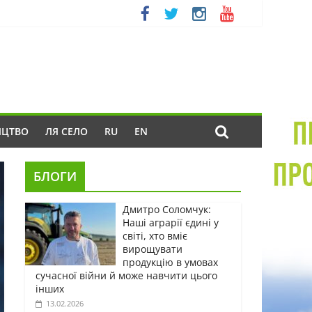
ИЦТВО
ЛЯ СЕЛО
RU
EN
БЛОГИ
Дмитро Соломчук:
Наші аграрії єдині у
світі, хто вміє
вирощувати
продукцію в умовах
сучасної війни й може навчити цього
інших
13.02.2026