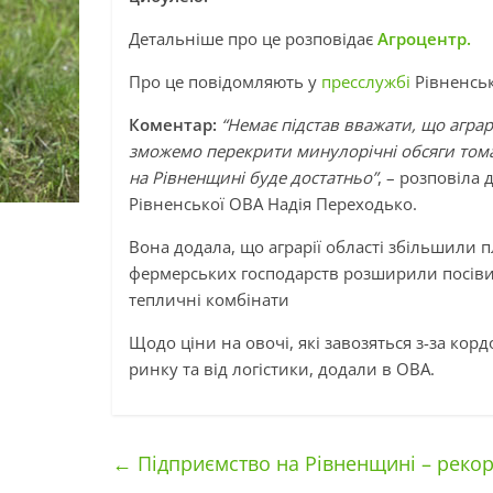
Детальніше про це розповідає
Агроцентр.
Про це повідомляють у
пресслужбі
Рівненськ
Коментар:
“Немає підстав вважати, що аграрн
зможемо перекрити минулорічні обсяги тома
на Рівненщині буде достатньо”
, – розповіла
Рівненської ОВА Надія Переходько.
Вона додала, що аграрії області збільшили 
фермерських господарств розширили посіви 
тепличні комбінати
Щодо ціни на овочі, які завозяться з-за кор
ринку та від логістики, додали в ОВА.
←
Підприємство на Рівненщині – реко