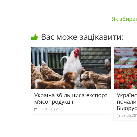
Як збира
Вас може зацікавити:
Україна збільшила експорт
Україн
м’ясопродукції
почали
Білорус
11.10.2022
28.05.20