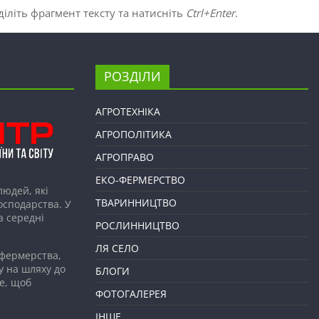
іліть фрагмент тексту та натисніть
Ctrl+Enter
.
РОЗДІЛИ
АГРОТЕХНІКА
АГРОПОЛІТИКА
АГРОПРАВО
ЕКО-ФЕРМЕРСТВО
людей, які
ТВАРИННИЦТВО
господарства. У
а середні
РОСЛИННИЦТВО
ЛЯ СЕЛО
 фермерства,
у на шляху до
БЛОГИ
е, щоб
ФОТОГАЛЕРЕЯ
ІНШЕ