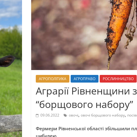
АГРОПОЛІТИКА
АГРОПРАВО
РОСЛИННИЦТВО
Аграрії Рівненщини з
“борщового набору”
,
,
09.06.2022
овочі
овочі борщового набору
посів
Фермери Рівненської області збільшили пл
цибулею.