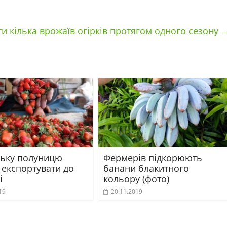
ти кілька врожаїв огірків протягом одного сезону
ську полуницю
Фермерів підкорюють
 експортувати до
банани блакитного
і
кольору (фото)
19
20.11.2019