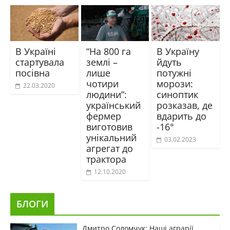
В Україні
“На 800 га
В Україну
стартувала
землі –
йдуть
посівна
лише
потужні
чотири
морози:
22.03.2020
людини”:
синоптик
український
розказав, де
фермер
вдарить до
виготовив
-16°
унікальний
03.02.2023
агрегат до
трактора
12.10.2020
БЛОГИ
Дмитро Соломчук: Наші аграрії