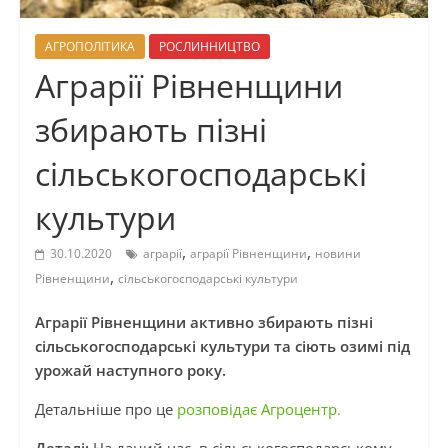
АГРОПОЛІТИКА
РОСЛИННИЦТВО
Аграрії Рівненщини
збирають пізні
сільськогосподарські
культури
,
,
30.10.2020
аграрії
аграрії Рівненщини
новини
,
Рівненщини
сільськогосподарські культури
Аграрії Рівненщини активно збирають пізні
сільськогосподарські культури та сіють озимі під
урожай наступного року.
Детальніше про це
розповідає Агроцентр.