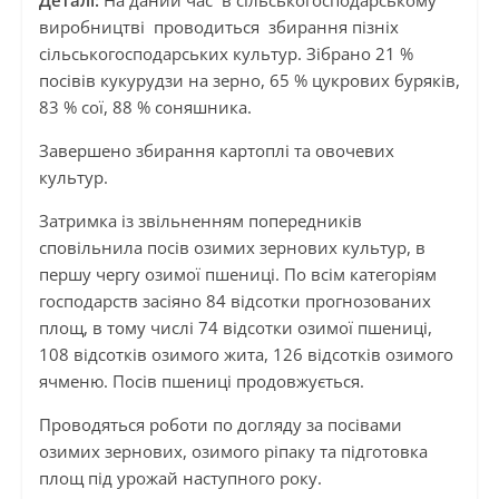
Деталі:
На даний час в сільськогосподарському
виробництві проводиться збирання пізніх
сільськогосподарських культур. Зібрано 21 %
посівів кукурудзи на зерно, 65 % цукрових буряків,
83 % сої, 88 % соняшника.
Завершено збирання картоплі та овочевих
культур.
Затримка із звільненням попередників
сповільнила посів озимих зернових культур, в
першу чергу озимої пшениці. По всім категоріям
господарств засіяно 84 відсотки прогнозованих
площ, в тому числі 74 відсотки озимої пшениці,
108 відсотків озимого жита, 126 відсотків озимого
ячменю. Посів пшениці продовжується.
Проводяться роботи по догляду за посівами
озимих зернових, озимого ріпаку та підготовка
площ під урожай наступного року.