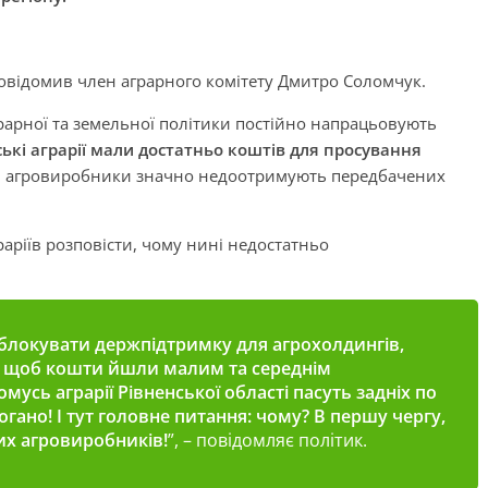
овідомив член аграрного комітету Дмитро Соломчук.
рарної та земельної політики постійно напрацьовують
ькі аграрії мали достатньо коштів для просування
азі агровиробники значно недоотримують передбачених
аріїв розповісти, чому нині недостатньо
блокувати держпідтримку для агрохолдингів,
, щоб кошти йшли малим та середнім
мусь аграрії Рівненської області пасуть задніх по
гано! І тут головне питання: чому? В першу чергу,
их агровиробників!
”, – повідомляє політик.