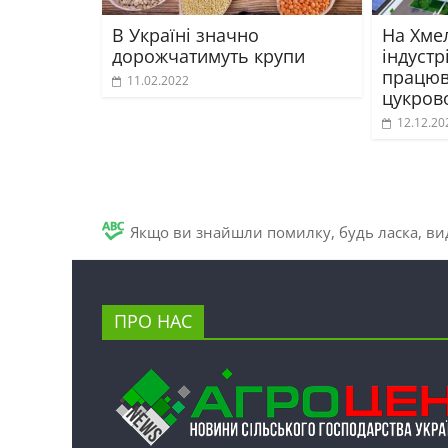
В Україні значно
На Хме
дорожчатимуть крупи
індустр
працюв
11.02.2022
цукров
12.12.20
Якщо ви знайшли помилку, будь ласка, вид
ПРО НАС