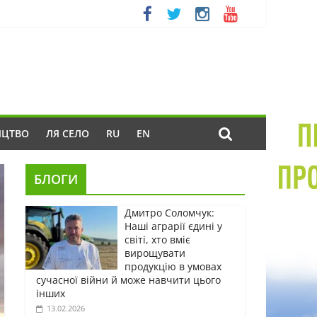
ИЦТВО
ЛЯ СЕЛО
RU
EN
БЛОГИ
Дмитро Соломчук:
Наші аграрії єдині у
світі, хто вміє
вирощувати
продукцію в умовах
сучасної війни й може навчити цього
інших
13.02.2026