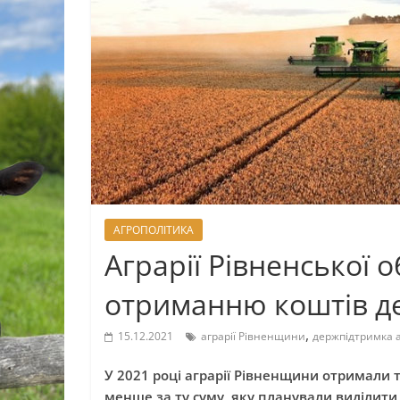
АГРОПОЛІТИКА
Аграрії Рівненської о
отриманню коштів д
,
15.12.2021
аграрії Рівненщини
держпідтримка а
У 2021 році аграрії Рівненщини отримали
менше за ту суму, яку планували виділити 