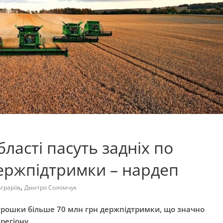
бласті пасуть задніх по
ержпідтримки – нардеп
,
граріїв
Дмитро Соломчук
 трошки більше 70 млн грн держпідтримки, що значно
регіону.