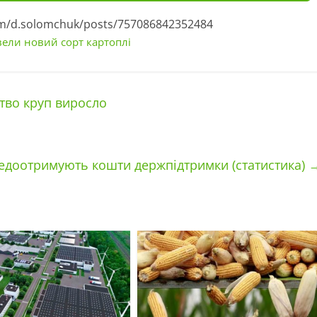
om/d.solomchuk/posts/757086842352484
вели новий сорт картоплі
тво круп виросло
едоотримують кошти держпідтримки (статистика)