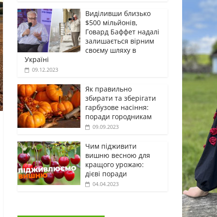
Виділивши близько
$500 мільйонів,
Говард Баффет надалі
залишається вірним
своєму шляху в
Україні
09.12.2023
Як правильно
збирати та зберігати
гарбузове насіння:
поради городникам
09.09.2023
Чим підживити
вишню весною для
кращого урожаю:
дієві поради
04.04.2023