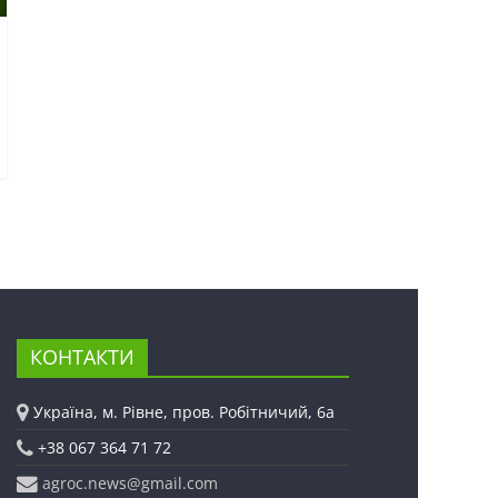
КОНТАКТИ
Україна, м. Рівне, пров. Робітничий, 6а
+38 067 364 71 72
agroc.news@gmail.com