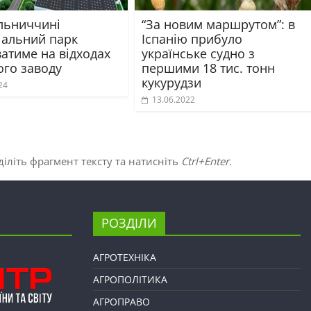
льниччині
“За новим маршрутом”: в
іальний парк
Іспанію прибуло
атиме на відходах
українське судно з
ого заводу
першими 18 тис. тонн
кукурудзи
24
13.06.2022
іліть фрагмент тексту та натисніть
Ctrl+Enter
.
РОЗДІЛИ
АГРОТЕХНІКА
АГРОПОЛІТИКА
АГРОПРАВО