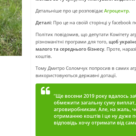
Детальніше про це розповідає
Агроцентр.
Деталі:
Про це
на своїй сторінці у facebook
п
Політик повідомив, що депутати Комітету аг
різноманітні програми для того,
щоб українс
малого та середнього бізнесу
. Проте, нар
коштів.
Тому Дмитро Соломчук попросив в самих агр
використовуються державні дотації.
“
Ще восени 2019 року вдалось за
обмежити загальну суму виплат
агровиробникам. Але, на жаль, чо
отриманню коштів і це ну дуже по
відповідь хочу отримати від сам