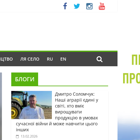
ИЦТВО
ЛЯ СЕЛО
RU
EN
БЛОГИ
Дмитро Соломчук:
Наші аграрії єдині у
світі, хто вміє
вирощувати
продукцію в умовах
сучасної війни й може навчити цього
інших
13.02.2026