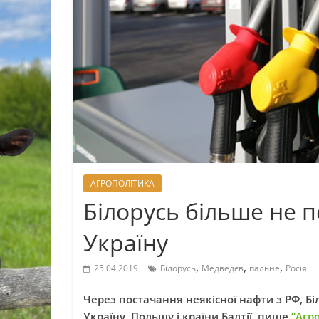
АГРОПОЛІТИКА
Білорусь більше не 
Україну
,
,
,
25.04.2019
Білорусь
Медведєв
пальне
Росія
Через постачання неякісної нафти з РФ, Б
Україну, Польщу і країни Балтії, пише
“Агр