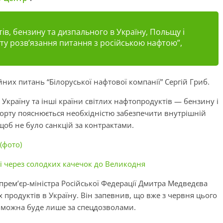
ів, бензину та дизпального в Україну, Польщу і
ту розв’язання питання з російською нафтою”,
них питань “Білоруської нафтової компанії” Сергій Гриб.
 Україну та інші країни світлих нафтопродуктів — бензину і
орту пояснюється необхідністю забезпечити внутрішній
щоб не було санкцій за контрактами.
(фото)
і через солодких качечок до Великодня
 прем’єр-міністра Російської Федерації Дмитра Медведєва
продуктів в Україну. Він запевнив, що вже з червня цього
 можна буде лише за спецдозволами.