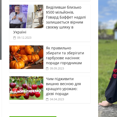
Виділивши близько
$500 мільйонів,
Говард Баффет надалі
залишається вірним
своєму шляху в
Україні
09.12.2023
Як правильно
збирати та зберігати
гарбузове насіння:
поради городникам
09.09.2023
Чим підживити
вишню весною для
кращого урожаю:
дієві поради
04.04.2023