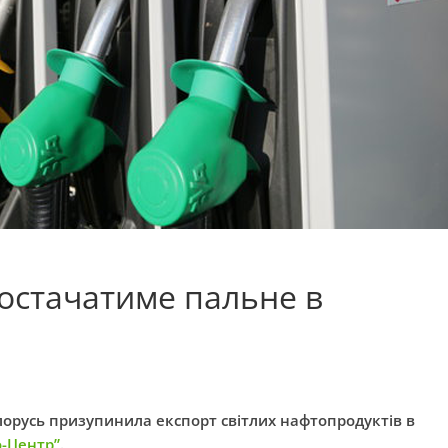
постачатиме пальне в
ілорусь призупинила експорт світлих нафтопродуктів в
о-Центр”
.