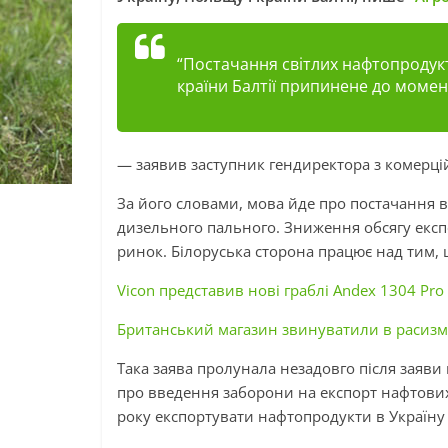
“Постачання світлих нафтопродукт
країни Балтії припинене до момен
— заявив заступник гендиректора з комерцій
За його словами, мова йде про постачання в
дизельного пального. Зниження обсягу експ
ринок. Білоруська сторона працює над тим, 
Vicon представив нові граблі Andex 1304 Pro 
Британський магазин звинуватили в расизм
Така заява пролунала незадовго після заяви
про введення заборони на експорт нафтових 
року експортувати нафтопродукти в Україну