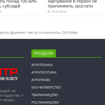
ть понад 100 млн.
харчування в Україні не
ь субсидій
припиняють зростати
21
20.09.2018
іліть фрагмент тексту та натисніть
Ctrl+Enter
.
РОЗДІЛИ
АГРОТЕХНІКА
АГРОПОЛІТИКА
АГРОПРАВО
ЕКО-ФЕРМЕРСТВО
людей, які
ТВАРИННИЦТВО
господарства. У
а середні
РОСЛИННИЦТВО