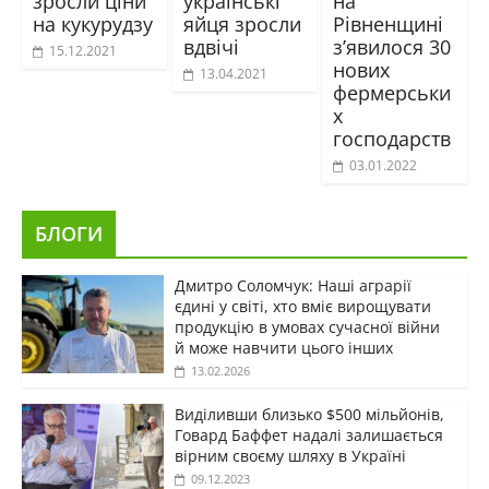
зросли ціни
українські
на
на кукурудзу
яйця зросли
Рівненщині
вдвічі
з’явилося 30
15.12.2021
нових
13.04.2021
фермерськи
х
господарств
03.01.2022
БЛОГИ
Дмитро Соломчук: Наші аграрії
єдині у світі, хто вміє вирощувати
продукцію в умовах сучасної війни
й може навчити цього інших
13.02.2026
Виділивши близько $500 мільйонів,
Говард Баффет надалі залишається
вірним своєму шляху в Україні
09.12.2023