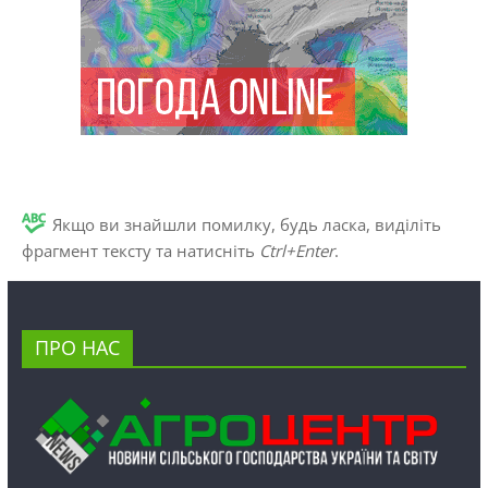
Якщо ви знайшли помилку, будь ласка, виділіть
фрагмент тексту та натисніть
Ctrl+Enter
.
ПРО НАС