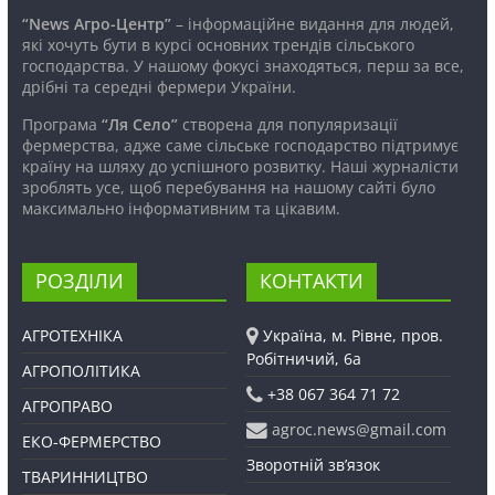
“News Агро-Центр”
– інформаційне видання для людей,
які хочуть бути в курсі основних трендів сільського
господарства. У нашому фокусі знаходяться, перш за все,
дрібні та середні фермери України.
Програма
“Ля Село”
створена для популяризації
фермерства, адже саме сільське господарство підтримує
країну на шляху до успішного розвитку. Наші журналісти
зроблять усе, щоб перебування на нашому сайті було
максимально інформативним та цікавим.
РОЗДІЛИ
КОНТАКТИ
АГРОТЕХНІКА
Україна, м. Рівне, пров.
Робітничий, 6а
АГРОПОЛІТИКА
+38 067 364 71 72
АГРОПРАВО
agroc.news@gmail.com
ЕКО-ФЕРМЕРСТВО
Зворотній зв’язок
ТВАРИННИЦТВО