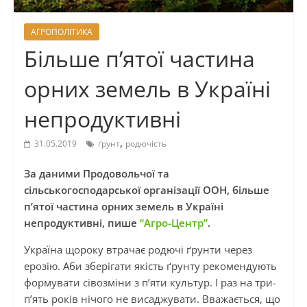
АГРОПОЛІТИКА
Більше п’ятої частина
орних земель в Україні
непродуктивні
,
31.05.2019
ґрунт
родючість
За даними Продовольчої та
сільськогосподарської організації ООН, більше
п’ятої частина орних земель в Україні
непродуктивні, пише
“Агро-Центр”
.
Україна щороку втрачає родючі ґрунти через
ерозію. Аби зберігати якість ґрунту рекомендують
формувати сівозміни з п’яти культур. І раз на три-
п’ять років нічого не висаджувати. Вважається, що