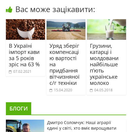
Вас може зацікавити:
В Україні
Уряд зберіг
Грузини,
імпорт кави
компенсаці
катарці і
за 5 років
ю вартості
молдовани
зріс на 63 %
на
найбільше
придбання
п’ють
07.02.2021
вітчизняної
українське
с/г техніки
молоко
15.04.2020
04.05.2018
БЛОГИ
Дмитро Соломчук: Наші аграрії
єдині у світі, хто вміє вирощувати