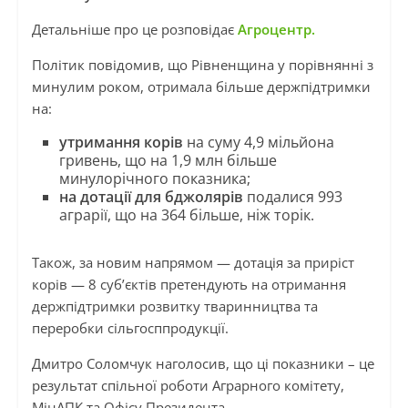
Детальніше про це розповідає
Агроцентр.
Політик повідомив, що Рівненщина у порівнянні з
минулим роком, отримала більше держпідтримки
на:
утримання корів
на суму 4,9 мільйона
гривень, що на 1,9 млн більше
минулорічного показника;
на дотації для бджолярів
подалися 993
аграрії, що на 364 більше, ніж торік.
Також, за новим напрямом — дотація за приріст
корів — 8 суб’єктів претендують на отримання
держпідтримки розвитку тваринництва та
переробки сільгосппродукції.
Дмитро Соломчук наголосив, що ці показники – це
результат спільної роботи Аграрного комітету,
МінАПК та Офісу Президента.