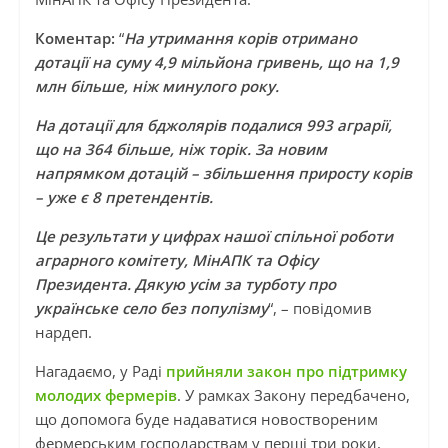
Коментар:
“
На утримання корів отримано
дотації на суму 4,9 мільйона гривень, що на 1,9
млн більше, ніж минулого року.
На дотації для бджолярів подалися 993 аграрії,
що на 364 більше, ніж торік. За новим
напрямком дотацій – збільшення приросту корів
– уже є 8 претендентів.
Це результати у цифрах нашої спільної роботи
аграрного комітету, МінАПК та Офісу
Президента. Дякую усім за турботу про
українське село без популізму
“, – повідомив
нардеп.
Нагадаємо, у Раді
прийняли закон про підтримку
молодих фермерів
. У рамках Закону передбачено,
що допомога буде надаватися новоствореним
фермерським господарствам у перші три роки,